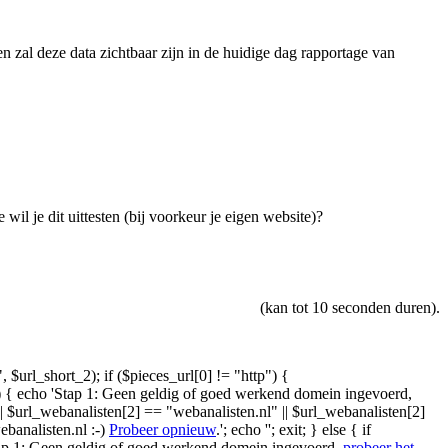
uten zal deze data zichtbaar zijn in de huidige dag rapportage van
 wil je dit uittesten (bij voorkeur je eigen website)?
(kan tot 10 seconden duren).
", $url_short_2); if ($pieces_url[0] != "http") {
1])) { echo 'Stap 1: Geen geldig of goed werkend domein ingevoerd,
|| $url_webanalisten[2] == "webanalisten.nl" || $url_webanalisten[2]
banalisten.nl :-)
Probeer opnieuw
.'; echo ''; exit; } else { if
Stap 1: Geen geldig of goed werkend domein ingevoerd,
probeer het