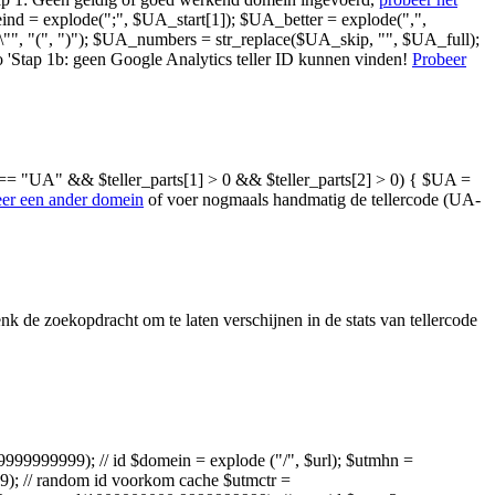
_eind = explode(";", $UA_start[1]); $UA_better = explode(",",
"\"", "(", ")"); $UA_numbers = str_replace($UA_skip, "", $UA_full);
tap 1b: geen Google Analytics teller ID kunnen vinden!
Probeer
arts[0] == "UA" && $teller_parts[1] > 0 && $teller_parts[2] > 0) { $UA =
er een ander domein
of voer nogmaals handmatig de tellercode (UA-
enk de zoekopdracht om te laten verschijnen in de stats van tellercode
,9999999999); // id $domein = explode ("/", $url); $utmhn =
9); // random id voorkom cache $utmctr =