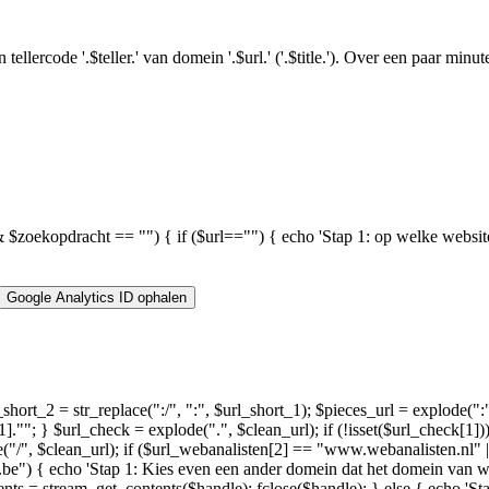
tellercode '.$teller.' van domein '.$url.' ('.$title.'). Over een paar min
" && $zoekopdracht == "") { if ($url=="") { echo 'Stap 1: op welke website
url_short_2 = str_replace(":/", ":", $url_short_1); $pieces_url = explode(":
l[1].""; } $url_check = explode(".", $clean_url); if (!isset($url_check[
ode("/", $clean_url); if ($url_webanalisten[2] == "www.webanalisten.nl" 
e") { echo 'Stap 1: Kies even een ander domein dat het domein van we
tents = stream_get_contents($handle); fclose($handle); } else { echo '