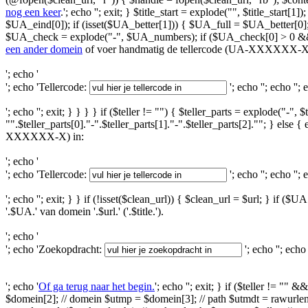
nog een keer
.'; echo ''; exit; } $title_start = explode("
", $title_start[1
$UA_eind[0]); if (isset($UA_better[1])) { $UA_full = $UA_better[0];
$UA_check = explode("-", $UA_numbers); if ($UA_check[0] > 0 && 
een ander domein
of voer handmatig de tellercode (UA-XXXXXX-X)
'; echo '
'; echo 'Tellercode:
'; echo '
'; echo '
'; 
'; echo ''; exit; } } } } if ($teller != "") { $teller_parts = explode("-
"".$teller_parts[0]."-".$teller_parts[1]."-".$teller_parts[2].""; } els
XXXXXX-X) in:
'; echo '
'; echo 'Tellercode:
'; echo '
'; echo '
'; 
'; echo ''; exit; } } if (!isset($clean_url)) { $clean_url = $url; } i
'.$UA.' van domein '.$url.' ('.$title.').
'; echo '
'; echo 'Zoekopdracht:
'; echo '
'; echo 
'; echo '
Of ga terug naar het begin.
'; echo ''; exit; } if ($teller !=
$domein[2]; // domein $utmp = $domein[3]; // path $utmdt = rawurle