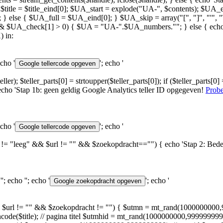
]); $title = $title_eind[0]; $UA_start = explode("UA-", $contents); $UA
 } else { $UA_full = $UA_eind[0]; } $UA_skip = array("[", "]", "'", 
$UA_check[1] > 0) { $UA = "UA-".$UA_numbers.""; } else { echo 'S
 in:
echo '
'; echo '
", $teller); $teller_parts[0] = strtoupper($teller_parts[0]); if ($teller_p
e { echo 'Stap 1b: geen geldig Google Analytics teller ID opgegeven!
Probe
echo '
'; echo '
f ($UA != "leeg" && $url != "" && $zoekopdracht=="") { echo 'Stap 2: Bed
'
'; echo '
'; echo '
'; echo '
 "" && $url != "" && $zoekopdracht != "") { $utmn = mt_rand(1000000000
ncode($title); // pagina titel $utmhid = mt_rand(1000000000,999999999