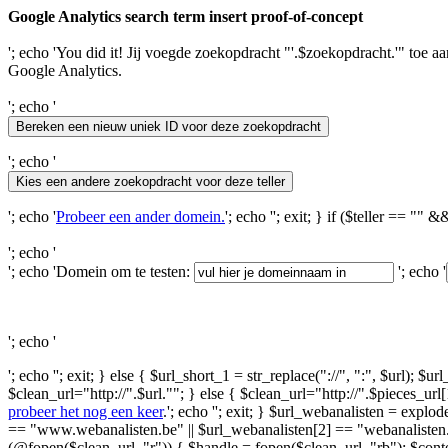
Google Analytics search term insert proof-of-concept
'; echo 'You did it! Jij voegde zoekopdracht "'.$zoekopdracht.'" toe aan 
Google Analytics.
'; echo '
'; echo '
'; echo '
Probeer een ander domein.
'; echo ''; exit; } if ($teller == "
'; echo '
'; echo 'Domein om te testen:
'; echo '
'; echo '
'; echo ''; exit; } else { $url_short_1 = str_replace("://", ":", $url); $
$clean_url="http://".$url.""; } else { $clean_url="http://".$pieces_ur
probeer het nog een keer
.'; echo ''; exit; } $url_webanalisten = expl
== "www.webanalisten.be" || $url_webanalisten[2] == "webanalisten.b
(@fopen($clean_url, "r")) { $handle = fopen($clean_url, "rb"); $con