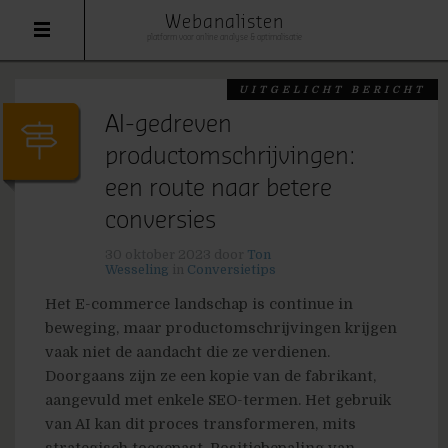
Webanalisten
platform voor online analyse & optimalisatie
UITGELICHT BERICHT
AI-gedreven
productomschrijvingen:
een route naar betere
conversies
30 oktober 2023
door
Ton
Wesseling
in
Conversietips
Het E-commerce landschap is continue in
beweging, maar productomschrijvingen krijgen
vaak niet de aandacht die ze verdienen.
Doorgaans zijn ze een kopie van de fabrikant,
aangevuld met enkele SEO-termen. Het gebruik
van AI kan dit proces transformeren, mits