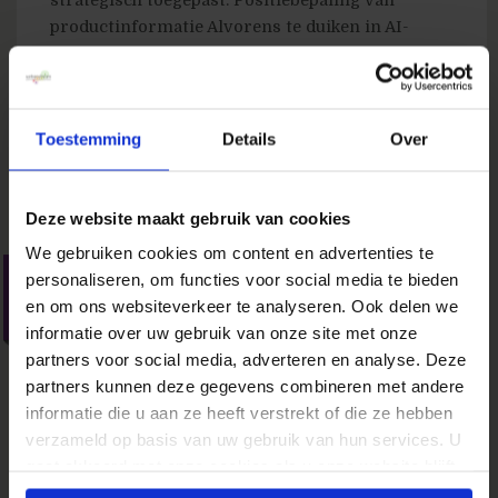
strategisch toegepast. Positiebepaling van
productinformatie Alvorens te duiken in AI-
gedreven productomschrijvingen, is het
essentieel...
» Lees meer van 'AI-gedreven
Toestemming
productomschrijvingen: een route naar betere
Details
Over
conversies'
Deze website maakt gebruik van cookies
We gebruiken cookies om content en advertenties te
Webanalisten.nl live !
personaliseren, om functies voor social media te bieden
en om ons websiteverkeer te analyseren. Ook delen we
29 mei 2008
door
Ton Wesseling
in
Nieuws
informatie over uw gebruik van onze site met onze
partners voor social media, adverteren en analyse. Deze
Hoera! We zijn live. Webanalisten.nl "analyse van
partners kunnen deze gegevens combineren met andere
het web", het kennisdelingsgroepweblog
informatie die u aan ze heeft verstrekt of die ze hebben
opgestart door Reinout Wolfert & Ton Wesseling.
verzameld op basis van uw gebruik van hun services. U
Meten, analyseren, zien en optimaliseren. De
gaat akkoord met onze cookies als u onze website blijft
eerste gastbloggers zijn ingestapt (jij ook?).
gebruiken.