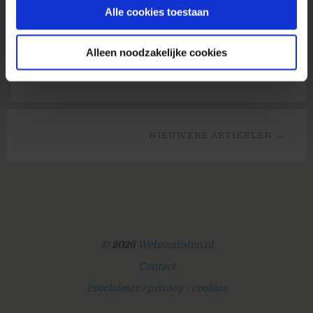
Vandaag lanceren we officieel vanaf het
Alle cookies toestaan
Webanalytics congres in Maarssen met deze
presentatie: Je ziet het misschien, maar ook wij
Alleen noodzakelijke cookies
zijn...
» Lees meer van 'Webanalisten.nl live !'
NIEUWERE ARTIKELEN →
© 2026
Webanalisten.nl
Contact
Proclaimer / privacy / cookies