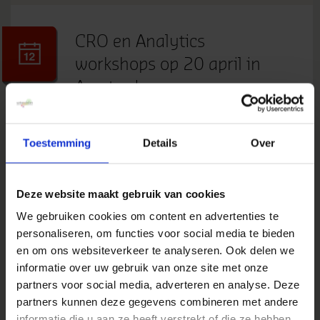
CRO en Analytics
workshops op 20 april in
Amsterdam
20 maart 2018
door
Amanda van der
Linden
in
Meetups & Events
Toestemming
Details
Over
Op vrijdag 20 april organiseert MeasureCamp
Amsterdam een workshop-dag. Of je nu
verdieping wilt in een onderwerp waar je
Deze website maakt gebruik van cookies
dagelijks al mee bezig bent of iets geheel nieuws
We gebruiken cookies om content en advertenties te
wilt leren om nog beter te worden in je digitale
personaliseren, om functies voor social media te bieden
vakgebied. De beste experts uit het werkveld
en om ons websiteverkeer te analyseren. Ook delen we
delen hun kennis en jij...
informatie over uw gebruik van onze site met onze
» Lees meer van 'CRO en Analytics workshops op
partners voor social media, adverteren en analyse. Deze
20 april in Amsterdam'
partners kunnen deze gegevens combineren met andere
informatie die u aan ze heeft verstrekt of die ze hebben