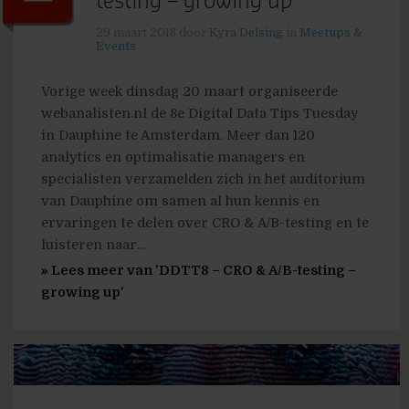
testing – growing up
29 maart 2018
door
Kyra Delsing
in
Meetups &
Events
Vorige week dinsdag 20 maart organiseerde
webanalisten.nl de 8e Digital Data Tips Tuesday
in Dauphine te Amsterdam. Meer dan 120
analytics en optimalisatie managers en
specialisten verzamelden zich in het auditorium
van Dauphine om samen al hun kennis en
ervaringen te delen over CRO & A/B-testing en te
luisteren naar...
» Lees meer van 'DDTT8 – CRO & A/B-testing –
growing up'