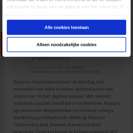
verzameld op basis van uw gebruik van hun services. U
gaat akkoord met onze cookies als u onze website blijft
gebruiken.
Alle cookies toestaan
12 april 2018: Emerce
Alleen noodzakelijke cookies
Conversion (+ win
vrijkaarten!)
13 maart 2018
door
Redactie
webanalisten.nl
in
Meetups & Events
Emerce Conversion levert in één dag een
overzicht van alles rondom optimalisatie van
conversie via het digitale kanaal. Met nieuwe
inzichten om het resultaat te verbeteren. Experts
op conversie deelgebieden en ervaren collega
marketing professionals delen op Emerce
Conversion hun lessons learned en best
practices. Deze verloting is helaas gesloten! Wil