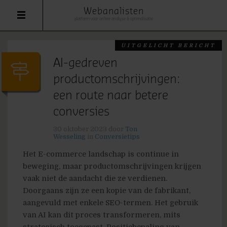
Webanalisten
platform voor online analyse & optimalisatie
UITGELICHT BERICHT
AI-gedreven
productomschrijvingen:
een route naar betere
conversies
30 oktober 2023
door
Ton
Wesseling
in
Conversietips
Het E-commerce landschap is continue in
beweging, maar productomschrijvingen krijgen
vaak niet de aandacht die ze verdienen.
Doorgaans zijn ze een kopie van de fabrikant,
aangevuld met enkele SEO-termen. Het gebruik
van AI kan dit proces transformeren, mits