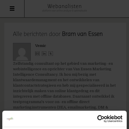
Webanalisten
platform voor online analyse & optimalisatie
Alle berichten door
Bram van Essen
Vemic
Zelfstandig consultant op het gebied van marketing- en
webintelligence en oprichter van Van Essen Marketing
Intelligence Consultancy. Ik hou mij bezig met
klantwaardemanagment en het ontwikkelen van
klantcontactstrategieen en heb mij gespecialiseerd in het
inzichtelijk maken van online klantgedrag en dit
integreren met offline databases. Daarnaast ontwikkel ik
testprogramma's voor on- en offline direct
marketinginstrumenten (SEA, emailmarketing, DM &
affiliate marketing). Ik ben lid van de taskforce online
expirimenten van de WAA Nederland.
Linkedin: http://www.linkedin.com/in/bramvanessen