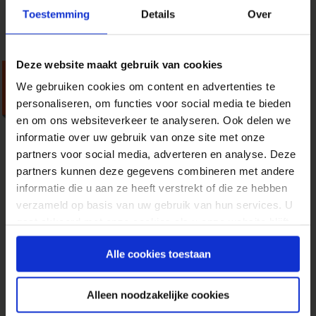
Toestemming
Details
Over
Deze website maakt gebruik van cookies
Kijk verder dan je
We gebruiken cookies om content en advertenties te
campagne lang is
personaliseren, om functies voor social media te bieden
en om ons websiteverkeer te analyseren. Ook delen we
11 juni 2008
door
Bram van Essen
in
Strategie
informatie over uw gebruik van onze site met onze
Online marketing is in relatief korte tijd voor
partners voor social media, adverteren en analyse. Deze
veel bedrijven een belangrijk wervingskanaal
partners kunnen deze gegevens combineren met andere
geworden. Daar waar veel offline direct
informatie die u aan ze heeft verstrekt of die ze hebben
marketinginstrumenten al jarenlang te maken
verzameld op basis van uw gebruik van hun services. U
hebben met dalende responscijfers, neemt online
gaat akkoord met onze cookies als u onze website blijft
alleen maar toe. Online marketing is waar iedere
gebruiken.
DM-er altijd van heeft gedroomd. Niet alleen
Alle cookies toestaan
kunnen nu bewegende beelden op de...
» Lees meer van 'Kijk verder dan je campagne
Alleen noodzakelijke cookies
lang is'