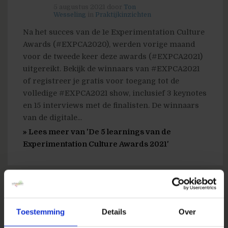
5 augustus 2021
door
Ton
Wesseling
in
Praktijkinzichten
Na het succes van de 1e Experimentation Culture
Awards (#EXPCA2020), werden vorige maand
voor de tweede keer deze awards (#EXPCA2021)
uitgereikt. Bekijk de winnaars van #EXPCA2021
of registreer je gratis voor toegang tot de
volledige #EXPCA2021 show, inclusief 3 keynotes
en 15 interviews met de finalisten. De winnaars
van de digitale...
» Lees meer van 'De 5 learnings van de
Experimentation Culture Awards 2021'
Toestemming
Details
Over