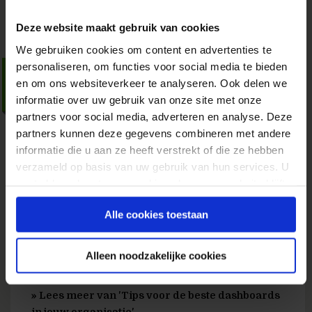
Deze website maakt gebruik van cookies
We gebruiken cookies om content en advertenties te
personaliseren, om functies voor social media te bieden
Tips voor de beste
en om ons websiteverkeer te analyseren. Ook delen we
dashboards in jouw
informatie over uw gebruik van onze site met onze
organisatie
partners voor social media, adverteren en analyse. Deze
partners kunnen deze gegevens combineren met andere
25 mei 2021
door
Stephan van
informatie die u aan ze heeft verstrekt of die ze hebben
Heusden
in
Analysetips
verzameld op basis van uw gebruik van hun services. U
Datagedreven marketeers kunnen niet zonder
gaat akkoord met onze cookies als u onze website blijft
cijfers. Wat is de conversie van deze campagne?
gebruiken.
Hoe doen de verschillende categorieën het? En
Alle cookies toestaan
zien we voldoende klantretentie? Daar kijken we
wekelijks of zelfs nog vaker naar. Maar ben je ook
Alleen noodzakelijke cookies
in staat collega’s op een goede manier van
informatie te voorzien? En doe...
» Lees meer van 'Tips voor de beste dashboards
in jouw organisatie'