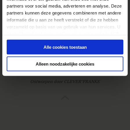
partners voor social media, adverteren en analyse. Deze
partners kunnen deze gegevens combineren met andere
informatie die u aan ze heeft verstrekt of die ze hebben
verzameld op basis van uw gebruik van hun services. U
gaat akkoord met onze cookies als u onze website blijft
gebruiken.
© 2026
Webanalisten.nl
Alle cookies toestaan
Contact
Proclaimer / privacy / cookies
Alleen noodzakelijke cookies
Gebouwd door Online Boswachters
Ontworpen door CLEVER°FRANKE