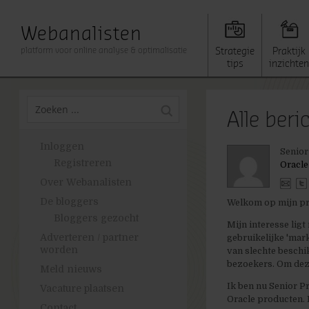
Webanalisten
platform voor online analyse & optimalisatie
Strategie
Praktijk
tips
inzichten
Alle ber
Inloggen
Senior
Registreren
Oracle
Over Webanalisten
De bloggers
Welkom op mijn pro
Bloggers gezocht
Mijn interesse lig
Adverteren / partner
gebruikelijke 'mark
worden
van slechte beschi
bezoekers. Om deze
Meld nieuws
Ik ben nu Senior Pr
Vacature plaatsen
Oracle producten. 
Contact