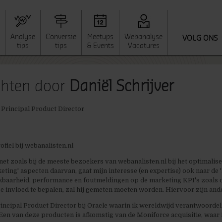
Analyse
Conversie
Meetups
Webanalyse
VOLG ONS
tips
tips
& Events
Vacatures
ichten door
Daniël Schrijver
 Principal Product Director
fiel bij webanalisten.nl
t net zoals bij de meeste bezoekers van webanalisten.nl bij het optimal
eting' aspecten daarvan, gaat mijn interesse (en expertise) ook naar de '
kbaarheid, performance en foutmeldingen op de marketing KPI's zoals 
 invloed te bepalen, zal hij gemeten moeten worden. Hiervoor zijn ande
incipal Product Director bij Oracle waarin ik wereldwijd verantwoordelij
Een van deze producten is afkomstig van de Moniforce acquisitie, waar