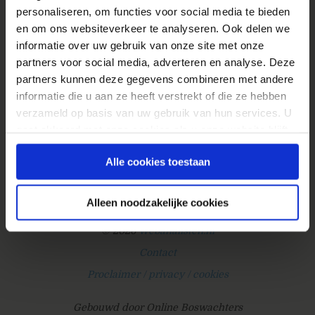
personaliseren, om functies voor social media te bieden
zoekresultaten in Google, voor zoekopdrachten
en om ons websiteverkeer te analyseren. Ook delen we
naar producten, zijn voorzien van het
informatie over uw gebruik van onze site met onze
productaanbod vanuit Google Shopping.
partners voor social media, adverteren en analyse. Deze
Hieronder een voorbeeld voor de zoekopdracht
partners kunnen deze gegevens combineren met andere
“Philips...
informatie die u aan ze heeft verstrekt of die ze hebben
» Lees meer van 'Meet het succes van Google
verzameld op basis van uw gebruik van hun services. U
Shopping met Google Analytics'
gaat akkoord met onze cookies als u onze website blijft
gebruiken.
Alle cookies toestaan
Alleen noodzakelijke cookies
© 2026
Webanalisten.nl
Contact
Proclaimer / privacy / cookies
Gebouwd door Online Boswachters