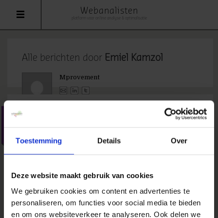
Webanalisten
platform voor online analyse & optimalisatie
Alle berichten door
Emiel Kamzol
Mprovement
Google Wave uitnodigingen
26 september 2009
door
Emiel
Toestemming
Details
Over
Kamzol
in
Nieuws
Veel mensen zijn opzoek naar Google Wave
uitnodigingen. Misschien zijn er lezers die nog
Deze website maakt gebruik van cookies
uitnodigingen overhebben en die deze graag
We gebruiken cookies om content en advertenties te
willen delen met de lezers van webanalisten.nl.
personaliseren, om functies voor social media te bieden
Ik zelf kan nog een aantal uitnodigingen
en om ons websiteverkeer te analyseren. Ook delen we
versturen. Stuur een e-mail naar