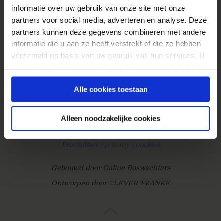
informatie over uw gebruik van onze site met onze
ikwileenwaveuitnodiging@gmail.com en zolang
partners voor social media, adverteren en analyse. Deze
de voorraad strekt zal ik je een uitnodiging...
partners kunnen deze gegevens combineren met andere
» Lees meer van 'Google Wave uitnodigingen'
informatie die u aan ze heeft verstrekt of die ze hebben
verzameld op basis van uw gebruik van hun services. U
gaat akkoord met onze cookies als u onze website blijft
gebruiken.
Alle cookies toestaan
© 2026
Webanalisten.nl
Alleen noodzakelijke cookies
Contact
Proclaimer / privacy / cookies
Gebouwd door Online Boswachters
Ontworpen door CLEVER°FRANKE