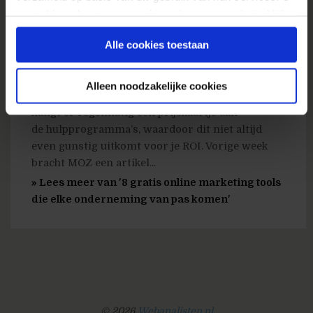
19 mei 2016
door
Myrthe
gaat akkoord met onze cookies als u onze website blijft
Kuipers
in
Conversietips
gebruiken.
Alle cookies toestaan
Tools zijn onmisbaar bij het opzetten en
uitvoeren van campagnes. Hierom worden
talloze tools aangeboden en kan het soms een
Alleen noodzakelijke cookies
uitdaging zijn om de juiste te kiezen. Daarnaast
hangt er regelmatig een prijskaartje aan
de hulpprogramma’s, waardoor dit niet altijd
even gunstig uitkomt voor je ROI. Vorige week
bracht MOZ een artikel...
» Lees meer van '8 gratis online marketing tools
die elke onderneming van pas komen'
© 2026
Webanalisten.nl