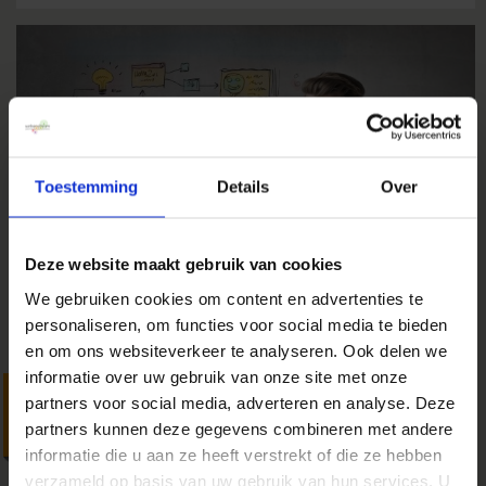
Toestemming
Details
Over
Deze website maakt gebruik van cookies
We gebruiken cookies om content en advertenties te
personaliseren, om functies voor social media te bieden
en om ons websiteverkeer te analyseren. Ook delen we
informatie over uw gebruik van onze site met onze
8 gratis online marketing
partners voor social media, adverteren en analyse. Deze
tools die elke onderneming
partners kunnen deze gegevens combineren met andere
informatie die u aan ze heeft verstrekt of die ze hebben
van pas komen
verzameld op basis van uw gebruik van hun services. U