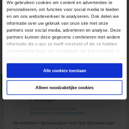
We gebruiken cookies om content en advertenties te
personaliseren, om functies voor social media te bieden
en om ons websiteverkeer te analyseren. Ook delen we
informatie over uw gebruik van onze site met onze
partners voor social media, adverteren en analyse. Deze
partners kunnen deze gegevens combineren met andere
informatie die u aan ze heeft verstrekt of die ze hebben
verzameld op basis van uw gebruik van hun services. U
gaat akkoord met onze cookies als u onze website blijft
gebruiken.
Alle cookies toestaan
Start je eerste A/B-test met
Alleen noodzakelijke cookies
Google Analytics/Tag
Manager
26 oktober 2015
door
Roy
Schieving
in
Praktijkinzichten
De software-oplossingen voor het afnemen van