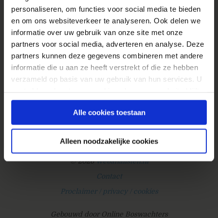
personaliseren, om functies voor social media te bieden
indexatie Nieuwe inhoud wordt dagelijks
en om ons websiteverkeer te analyseren. Ook delen we
gegenereerd. Google wordt geconfronteerd met
informatie over uw gebruik van onze site met onze
bijna oneindige hoeveelheden inhoud die online
partners voor social media, adverteren en analyse. Deze
beschikbaar zijn. Ondanks het groot aantal
partners kunnen deze gegevens combineren met andere
middelen en...
informatie die u aan ze heeft verstrekt of die ze hebben
» Lees meer van 'Optimaliseer URL´s voor
verzameld op basis van uw gebruik van hun services. U
Google'
gaat akkoord met onze cookies als u onze website blijft
gebruiken.
Alle cookies toestaan
Alleen noodzakelijke cookies
© 2026
Webanalisten.nl
Contact
Proclaimer / privacy / cookies
Gebouwd door Online Boswachters