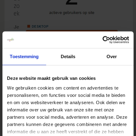
zo
ek
Je
he
bt
si
Toestemming
Details
Over
mpelweg te weinig bezoekers en te weinig
conversies. Stel, jouw conversie is nu 10% (vanaf
de pagina waar je test). Om een 80% kans te
Deze website maakt gebruik van cookies
hebben om een verschil van 5% meer conversie
We gebruiken cookies om content en advertenties te
aan te tonen met 95% zekerheid: heb je iets
personaliseren, om functies voor social media te bieden
meer dan 90.000 bezoekers nodig in de
en om ons websiteverkeer te analyseren. Ook delen we
testperiode! Dit zijn dus ook ruim 9.000
informatie over uw gebruik van onze site met onze
conversies… En dat is bij een A/B-test, laat staan
partners voor social media, adverteren en analyse. Deze
als je meer variaties tegelijk test.
partners kunnen deze gegevens combineren met andere
informatie die u aan ze heeft verstrekt of die ze hebben
Je testperiode is echter ook nog gelimiteerd