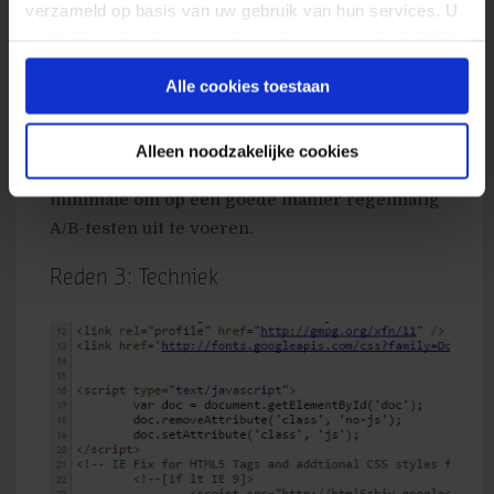
verzameld op basis van uw gebruik van hun services. U
tot, laten we zeggen, maximaal 4 weken.
gaat akkoord met onze cookies als u onze website blijft
Doordat cookies worden verwijderd zullen je
gebruiken.
testpopulaties elke dag verder vervuilen,
Alle cookies toestaan
waardoor de resultaten op een gegeven
moment niet meer verschillen. In praktijk is
Alleen noodzakelijke cookies
enkele honderden conversies per week het
minimale om op een goede manier regelmatig
A/B-testen uit te voeren.
Reden 3: Techniek