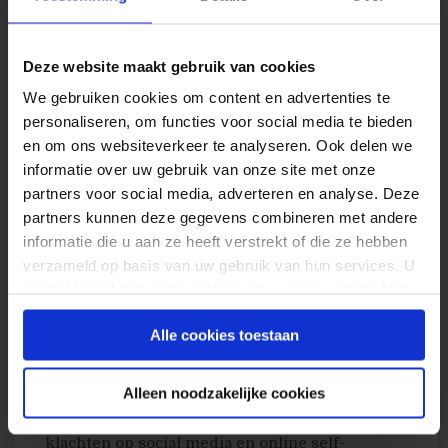
Zipper
gebruikt deze aanpak ook en weet zo
20% meer omzet te draaien. Het is vrij
Deze website maakt gebruik van cookies
makkelijk om door gebruik van big data een
aantrekkelijke gepersonaliseerde
We gebruiken cookies om content en advertenties te
klantervaring te maken. Door deze positieve
personaliseren, om functies voor social media te bieden
en om ons websiteverkeer te analyseren. Ook delen we
connecties te maken zal je meer klanten weten
informatie over uw gebruik van onze site met onze
te verleiden om terug te keren.
partners voor social media, adverteren en analyse. Deze
partners kunnen deze gegevens combineren met andere
Het volgende niveau van klantenservice
informatie die u aan ze heeft verstrekt of die ze hebben
Slechte dienstverlening is de snelste manier
verzameld op basis van uw gebruik van hun services. U
om een klantervaring te bederven. Door big
gaat akkoord met onze cookies als u onze website blijft
data in te zetten en de verschillende stukken
gebruiken.
Alle cookies toestaan
klantinformatie vanuit de klantenservice te
verzamelen kan je een variatie aan diensten
aanbieden en een klant nog directer van dienst
Alleen noodzakelijke cookies
zijn. Analyseer data vanuit e-mailberichten,
klachten op social media en online self-