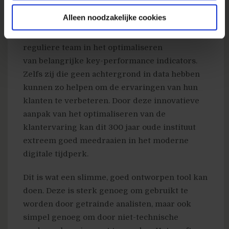
nodigen ook managers vanuit het hele bedrijf
Alleen noodzakelijke cookies
uit om als gastDJs mee te werken en soms
doen deze gasten het nog beter dan het
reguliere team in het optimaliseren
van belangrijke key-performance indicators.
Zelfs zij die geen achtergrond in data hebben
kunnen zo helpen om de ervaringen van hun
klanten te verbeteren. Door deze innovatieve
aanpak van het optimaliseren van de
klantervaring kan dit 300 jaar oude instituut
extreem goed meedraaien in het moderne
digitale tijdperk.
Dit is wat een slimme, goed ontworpen tool kan
doen. Deze is sterk genoeg om gebruikt te
worden door getrainde analisten, maar ook
simpel genoeg om door niet-technische