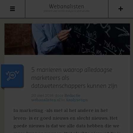
Webanalisten
platform voor online analyse & optimalisatie
5 manieren waarop alledaagse
marketeers als
datawetenschappers kunnen zijn
20 mei 2016
door
Redactie
webanalisten.nl
in
Analysetips
In marketing -als met al het andere in het
leven- is er goed nieuws en slecht nieuws. Het
goede nieuws is dat we alle data hebben die we