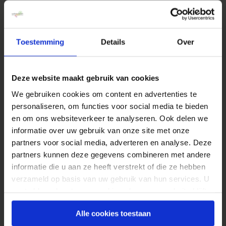
seconden een indicatie geven van wie er een
grote kans heeft om te converteren. Bespaar
tijd en geld en geef je niet-technische
Toestemming
Details
Over
marketeers slimme tools waarmee zij data
kunnen opgraven waar ze vervolgens direct op
in kunnen spelen.
Deze website maakt gebruik van cookies
We gebruiken cookies om content en advertenties te
3. Democratiseer je toolset voor een
personaliseren, om functies voor social media te bieden
geoptimaliseerde ervaring
en om ons websiteverkeer te analyseren. Ook delen we
Een strike toolset die door de hele organisatie
informatie over uw gebruik van onze site met onze
heen kan worden gebruikt door medewerkers
partners voor social media, adverteren en analyse. Deze
partners kunnen deze gegevens combineren met andere
met variërende vaardigheden kan een
informatie die u aan ze heeft verstrekt of die ze hebben
transformerend effect hebben. De Royal Bank
verzameld op basis van uw gebruik van hun services. U
of Scotland (RBS) is daar een goed voorbeeld
gaat akkoord met onze cookies als u onze website blijft
van. Ze hebben een toegewijd team van digital-
gebruiken.
journey managers (DJs) die iteratief
Alle cookies toestaan
klantervaringen testen en optimaliseren. Ze