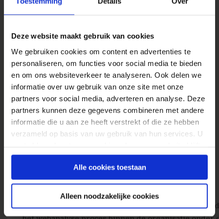
Toestemming
Details
Over
Deze website maakt gebruik van cookies
We gebruiken cookies om content en advertenties te
personaliseren, om functies voor social media te bieden
en om ons websiteverkeer te analyseren. Ook delen we
informatie over uw gebruik van onze site met onze
partners voor social media, adverteren en analyse. Deze
partners kunnen deze gegevens combineren met andere
informatie die u aan ze heeft verstrekt of die ze hebben
verzameld op basis van uw gebruik van hun services. U
gaat akkoord met onze cookies als u onze website blijft
gebruiken.
Alle cookies toestaan
5. Even Apeldoorn Checken – Tjaard Prins
Tijdens het vorige webanalytics congres was Tjaard
Alleen noodzakelijke cookies
copresentator bij één van de workshops, hierin wer
het webanalyse proces binnen de organisatie onder 