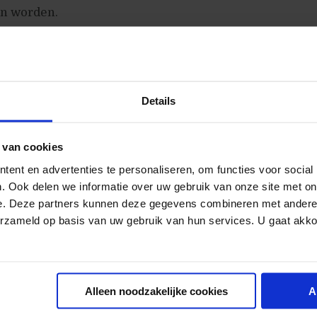
n worden.
pmaak en gebruikte tekst op jouw website is zeer belan
oeker op je website terecht komt. Een belangrijke zi
ouden is:
Details
 van cookies
what I’m looking for.”
ent en advertenties te personaliseren, om functies voor social
. Ook delen we informatie over uw gebruik van onze site met on
t de dingen waar mensen naar zoeken ook goed zichtba
e. Deze partners kunnen deze gegevens combineren met andere i
erzameld op basis van uw gebruik van hun services. U gaat akk
eksten die niks vertellen, gebruik zinnen waarin direct
de bezoeker gevraagd wordt, of wat de bezoeker kan ve
heel snel beslissen of iets relevant is of niet en hake
t relevant lijkt, direct af.
Alleen noodzakelijke cookies
A