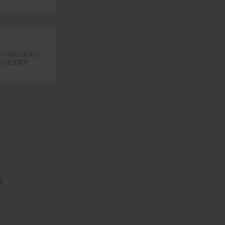
L-GEDRAG
IJKERS
E