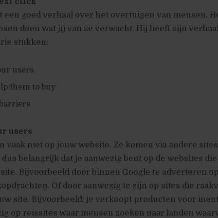
ext click
t een goed verhaal over het overtuigen van mensen. Ho
sen doen wat jij van ze verwacht. Hij heeft zijn verhaa
rie stukken:
our users
elp them to buy
barriers
ur users
 vaak niet op jouw website. Ze komen via andere site
s dus belangrijk dat je aanwezig bent op de websites die
 site. Bijvoorbeeld door binnen Google te adverteren o
opdrachten. Of door aanwezig te zijn op sites die raakv
w site. Bijvoorbeeld: je verkoopt producten voor inen
zig op reissites waar mensen zoeken naar landen waar