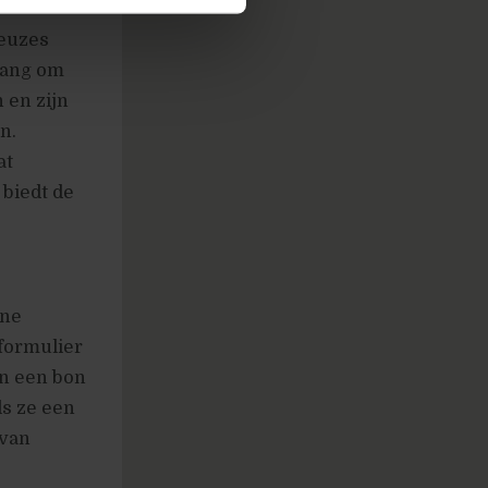
keuzes
 bang om
 en zijn
n.
at
biedt de
ine
formulier
n een bon
s ze een
 van