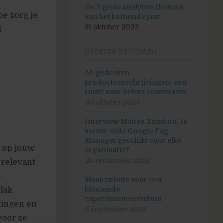
De 3 grote analytics thema’s
e zorg je
van het komende jaar
31 oktober 2022
l
Recente berichten
AI-gedreven
productomschrijvingen: een
route naar betere conversies
30 oktober 2023
Interview Matteo Zambon: Is
server-side Google Tag
Manager geschikt voor elke
s op jouw
organisatie?
26 september 2023
 relevant
p
Maak ruimte voor een
lak
bloeiende
experimenteercultuur
tingen en
5 september 2023
voor ze