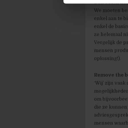
Don’t sell, he
We moeten bez
enkel aan te b
enkel de basic
ze helemaal ni
Vergelijk de p
mensen produc
oplossing!).
Remove the b
‘Wij’ zijn vaak
mogelijkheden
om bijvoorbee
die ze kunnen
adviesgesprek
mensen waarbi