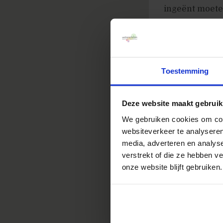
ingeënt moete
De indeling, o
wanneer de bez
hierbij te onth
Toestemming
Deze website maakt gebruik
“I only see 
We gebruiken cookies om cont
websiteverkeer te analyseren
Zorg ervoor da
media, adverteren en analys
verstrekt of die ze hebben v
Gebruik geen t
onze website blijft gebruiken.
is wat er van 
Mensen kunnen 
wanneer het nie