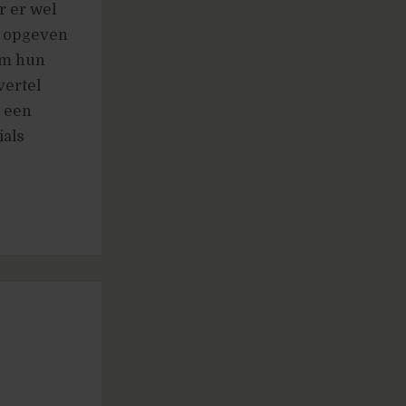
r er wel
n opgeven
om hun
vertel
, een
ials