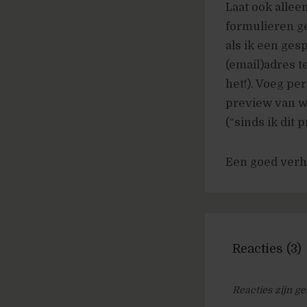
Laat ook allee
formulieren g
als ik een ges
(email)adres t
het!). Voeg pe
preview van wa
(“sinds ik dit 
Een goed verh
Reacties (3)
Reacties zijn ge