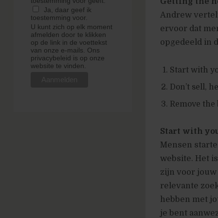
Getting the n
toestemming voor geeft.
Ja, daar geef ik
Andrew vertel
toestemming voor.
U kunt zich op elk moment
ervoor dat men
afmelden door te klikken
opgedeeld in d
op de link in de voettekst
van onze e-mails. Ons
privacybeleid is op onze
website te vinden.
Start with y
Don’t sell, h
Remove the 
Start with yo
Mensen starten
website. Het i
zijn voor jouw
relevante zoek
hebben met jou
je bent aanwe