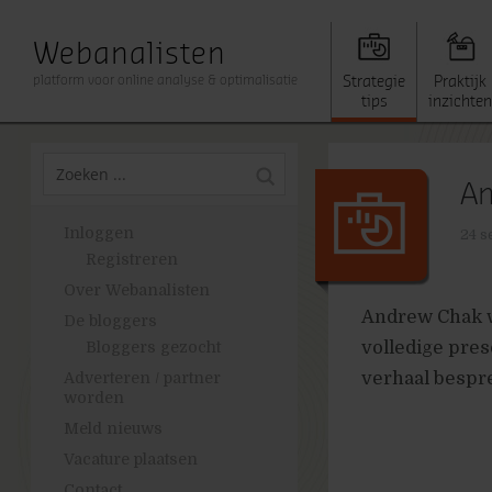
Webanalisten
platform voor online analyse & optimalisatie
Strategie
Praktijk
tips
inzichten
An
Inloggen
24 s
Registreren
Over Webanalisten
Andrew Chak w
De bloggers
volledige prese
Bloggers gezocht
verhaal bespr
Adverteren / partner
worden
Meld nieuws
Vacature plaatsen
Contact