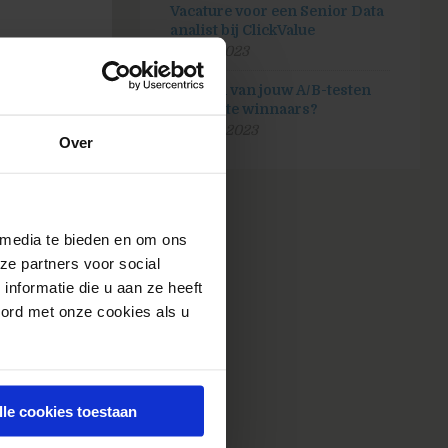
Vacature voor een Senior Data
analist bij ClickValue
20 juli 2023
grijk
Hoeveel van jouw A/B-testen
n om
zijn echte winnaars?
25 april 2023
Over
 media te bieden en om ons
ze partners voor social
ar zijn.
nformatie die u aan ze heeft
oord met onze cookies als u
 duidelijk
rwachten.
n,
lle cookies toestaan