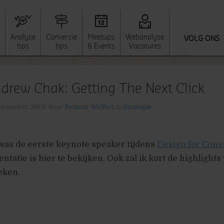
Analyse
Conversie
Meetups
Webanalyse
VOLG ONS
tips
tips
& Events
Vacatures
drew Chak: Getting The Next Click
eptember 2008
door
Reinout Wolfert
in
Strategie
as de eerste keynote speaker tijdens
Design for Conv
ntatie is hier te bekijken. Ook zal ik kort de highlights 
eken.