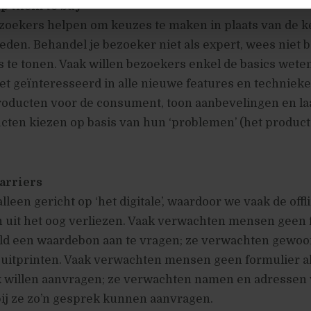
lp them to buy
oekers helpen om keuzes te maken in plaats van de 
ieden. Behandel je bezoeker niet als expert, wees niet
s te tonen. Vaak willen bezoekers enkel de basics weten
et geïnteresseerd in alle nieuwe features en technieke
roducten voor de consument, toon aanbevelingen en la
ten kiezen op basis van hun ‘problemen’ (het product 
arriers
 alleen gericht op ‘het digitale’, waardoor we vaak de offl
 uit het oog verliezen. Vaak verwachten mensen geen 
ld een waardebon aan te vragen; ze verwachten gewoo
 uitprinten. Vaak verwachten mensen geen formulier al
 willen aanvragen; ze verwachten namen en adressen
j ze zo’n gesprek kunnen aanvragen.