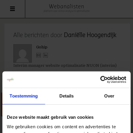
Webanalisten
platform voor online analyse & optimalisatie
Alle berichten door
Daniëlle Hoogendijk
Gohip
Interim manager website optimalisatie NUON (interim)
Toestemming
Details
Over
Unplug het internetkanaal?
4 juni 2008
door
Daniëlle Hoogendijk
in
Strategie
Deze website maakt gebruik van cookies
Nou daar gaat t'ie dan, mijn eerste schreden op
We gebruiken cookies om content en advertenties te
dit blog... Allereerst vond ik het leuk om al het