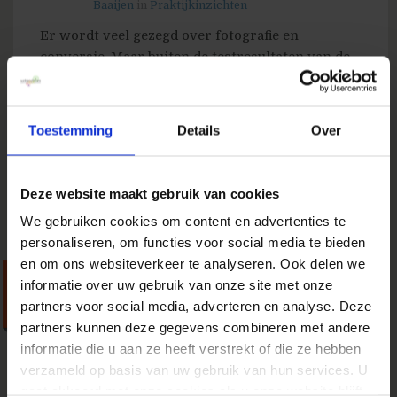
Baaijen
in
Praktijkinzichten
Er wordt veel gezegd over fotografie en
conversie. Maar buiten de testresultaten van de
Nielsen Group heb ik eigenlijk nooit resultaten
gezien. Leuk al die aannames, maar zou het niet
eens fijn zien om te testen wat nu echt werkt? Bij
Toestemming
Details
Over
SNS Bank hebben we de proef op de som...
» Lees meer van 'Fotografie en conversie, tijd
om te testen'
Deze website maakt gebruik van cookies
We gebruiken cookies om content en advertenties te
personaliseren, om functies voor social media te bieden
en om ons websiteverkeer te analyseren. Ook delen we
Grote Optimalisatie Dag: zo
informatie over uw gebruik van onze site met onze
krijg je je afdeling out of the
partners voor social media, adverteren en analyse. Deze
partners kunnen deze gegevens combineren met andere
box
informatie die u aan ze heeft verstrekt of die ze hebben
14 oktober 2011
door
Stephanie van
verzameld op basis van uw gebruik van hun services. U
Baaijen
in
Strategie
gaat akkoord met onze cookies als u onze website blijft