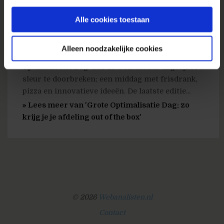
Binnen SNS Bank onderhoudt, ontwikkelt en
gebruiken.
optimaliseert de afdeling Internet Verkoop
Alle cookies toestaan
snsbank.nl. De website optimaliseren doen we
tijdens onze dagelijkse werkzaamheden, maar
Alleen noodzakelijke cookies
ook vier keer per jaar tijdens een Grote
Optimalisatie Dag. Om de welbekende dagelijkse
sleur te doorbreken; een middag met frisdrank,
pizza en innovatieve ideeën. De laatste editie...
» Lees meer van 'Grote Optimalisatie Dag: zo
krijg je je afdeling out of the box'
© 2026
Webanalisten.nl
Contact