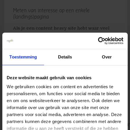
Meten van interesse op een enkele
(landings)pagina
Als je een content heavy site hebt waar veel
mensen binnenkomen via zoekmachines zal je
vaak een hoger dan gemiddelde bounce rate
zien omdat zoekende mensen vaak maar in een
Toestemming
Details
Over
ding geïnteresseerd zijn, namelijk de content
waar ze naar zoeken. Als het doel van de site is
het informeren van bezoekers dan is het dus
Deze website maakt gebruik van cookies
belangrijk om deze bezoekers te identificeren
We gebruiken cookies om content en advertenties te
en ervoor te zorgen dat deze niet als bounce
personaliseren, om functies voor social media te bieden
gemeten worden. Dit is mogelijk door een
en om ons websiteverkeer te analyseren. Ook delen we
enkele regel Javascript te gebruiken die een
informatie over uw gebruik van onze site met onze
Google Analytics event aanroept.
partners voor social media, adverteren en analyse. Deze
partners kunnen deze gegevens combineren met andere
setTimeout(pageTracker._trackEvent,30000,"interest
informatie die u aan ze heeft verstrekt of die ze hebben