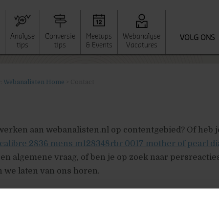
Analyse
Conversie
Meetups
Webanalyse
VOLG ONS
tips
tips
& Events
Vacatures
r:
Webanalisten Home
>
Contact
werken aan webanalisten.nl op contentgebied? Of heb 
 calibre 2836 mens m128348rbr 0017 mother of pearl dia
n algemene vraag, of ben je op zoek naar persreacties
n we laten van ons horen.
d=6 name=Contactblogger title=false description=false]