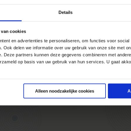
Details
 van cookies
ent en advertenties te personaliseren, om functies voor social
. Ook delen we informatie over uw gebruik van onze site met on
e. Deze partners kunnen deze gegevens combineren met andere i
erzameld op basis van uw gebruik van hun services. U gaat akk
2026
Webanalisten.nl
Contact
Proclaimer / privacy / cookies
wd door Online Boswachters
Ontworpen door CLEVER°FRANK
Alleen noodzakelijke cookies
A