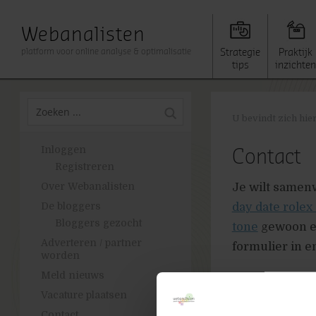
Webanalisten
platform voor online analyse & optimalisatie
Strategie
Praktijk
tips
inzichten
U bevindt zich hie
Inloggen
Contact
Registreren
Over Webanalisten
Je wilt samen
De bloggers
day date rolex
Bloggers gezocht
tone
gewoon ee
Adverteren / partner
formulier in e
worden
Meld nieuws
[gravityform i
Vacature plaatsen
Contact