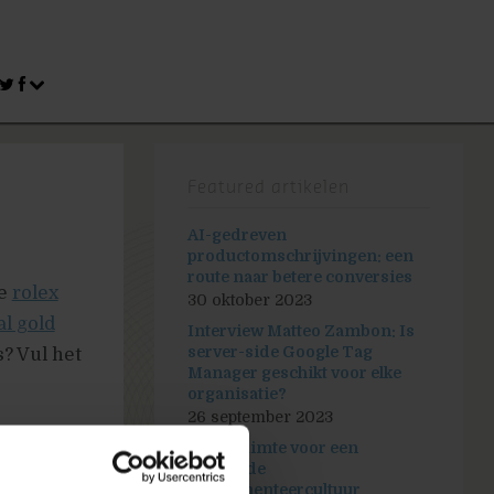
Featured artikelen
AI-gedreven
productomschrijvingen: een
route naar betere conversies
je
rolex
30 oktober 2023
l gold
Interview Matteo Zambon: Is
server-side Google Tag
? Vul het
Manager geschikt voor elke
organisatie?
26 september 2023
Maak ruimte voor een
bloeiende
experimenteercultuur