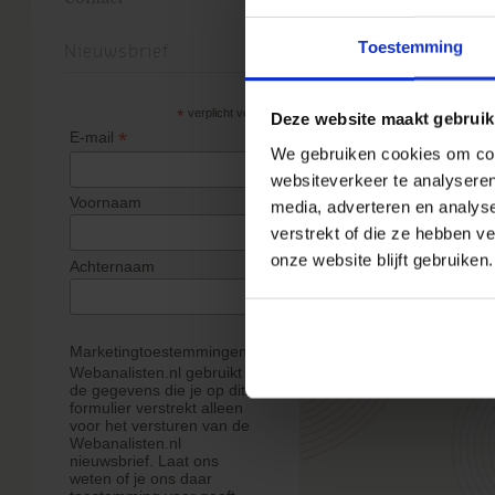
Cbd Olie
Toestemming
Nieuwsbrief
*
verplicht veld
Deze website maakt gebruik
*
E-mail
We gebruiken cookies om cont
websiteverkeer te analyseren
Voornaam
media, adverteren en analys
verstrekt of die ze hebben v
© 
Gebou
onze website blijft gebruiken.
Achternaam
Marketingtoestemmingen
Webanalisten.nl gebruikt
de gegevens die je op dit
formulier verstrekt alleen
voor het versturen van de
Webanalisten.nl
nieuwsbrief. Laat ons
weten of je ons daar