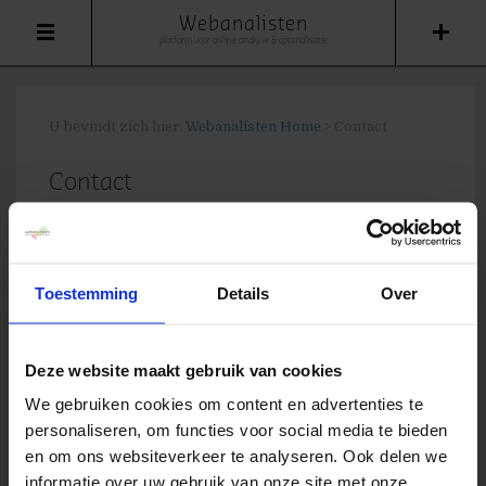
Webanalisten
platform voor online analyse & optimalisatie
U bevindt zich hier:
Webanalisten Home
>
Contact
Contact
Je wilt samenwerken aan webanalisten.nl op
contentgebied? Of heb je
rolex day date rolex
calibre 2836 mens m128348rbr 0017 mother of
Toestemming
Details
Over
pearl dial gold tone
gewoon een algemene
vraag, of ben je op zoek naar persreacties? Vul
het formulier in en we laten van ons horen.
Deze website maakt gebruik van cookies
We gebruiken cookies om content en advertenties te
[gravityform id=6 name=Contactblogger
personaliseren, om functies voor social media te bieden
title=false description=false]
en om ons websiteverkeer te analyseren. Ook delen we
informatie over uw gebruik van onze site met onze