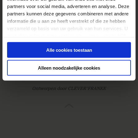
Cbd Olie
partners voor social media, adverteren en analyse. Deze
partners kunnen deze gegevens combineren met andere
informatie die u aan ze heeft verstrekt of die ze hebben
verzameld op basis van uw gebruik van hun services. U
gaat akkoord met onze cookies als u onze website blijft
gebruiken.
© 2026
Webanalisten.nl
Alle cookies toestaan
Contact
Proclaimer / privacy / cookies
Alleen noodzakelijke cookies
Gebouwd door Online Boswachters
Ontworpen door CLEVER°FRANKE