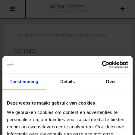
Webanalisten
platform voor online analyse & optimalisatie
U bevindt zich hier:
Webanalisten Home
>
Contact
Contact
Je wilt samenwerken aan webanalisten.nl op
contentgebied? Of heb je
rolex day date rolex
calibre 2836 mens m128348rbr 0017 mother of
Toestemming
Details
Over
pearl dial gold tone
gewoon een algemene
vraag, of ben je op zoek naar persreacties? Vul
het formulier in en we laten van ons horen.
Deze website maakt gebruik van cookies
We gebruiken cookies om content en advertenties te
[gravityform id=6 name=Contactblogger
personaliseren, om functies voor social media te bieden
title=false description=false]
en om ons websiteverkeer te analyseren. Ook delen we
informatie over uw gebruik van onze site met onze