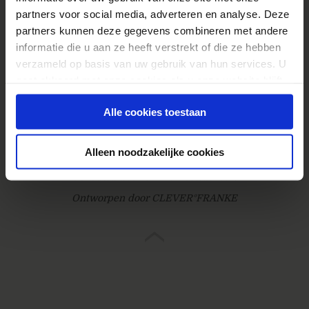
Cbd Olie
partners voor social media, adverteren en analyse. Deze
partners kunnen deze gegevens combineren met andere
informatie die u aan ze heeft verstrekt of die ze hebben
verzameld op basis van uw gebruik van hun services. U
gaat akkoord met onze cookies als u onze website blijft
gebruiken.
© 2026
Webanalisten.nl
Alle cookies toestaan
Contact
Proclaimer / privacy / cookies
Alleen noodzakelijke cookies
Gebouwd door Online Boswachters
Ontworpen door CLEVER°FRANKE