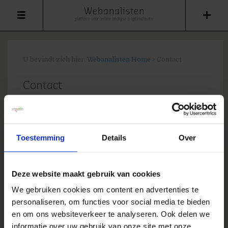
Webanalisten
platform voor online analyse & optimalisatie
U bevindt zich hier:
Webanalisten Home
>
Contact
Contact
Je wilt samenwerken aan webanalisten.nl op
contentgebied? Of heb je
rolex day date rolex
calibre 2836 mens m128348rbr 0017 mother of
Toestemming
Details
Over
pearl dial gold tone
gewoon een algemene
vraag, of ben je op zoek naar persreacties? Vul
het formulier in en we laten van ons horen.
Deze website maakt gebruik van cookies
We gebruiken cookies om content en advertenties te
[gravityform id=6 name=Contactblogger
personaliseren, om functies voor social media te bieden
title=false description=false]
en om ons websiteverkeer te analyseren. Ook delen we
informatie over uw gebruik van onze site met onze