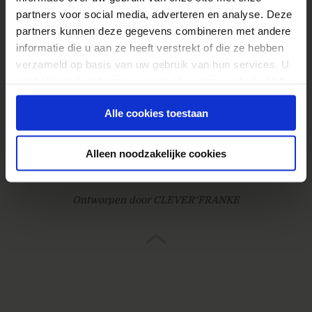
Cbd Olie
partners voor social media, adverteren en analyse. Deze
partners kunnen deze gegevens combineren met andere
informatie die u aan ze heeft verstrekt of die ze hebben
verzameld op basis van uw gebruik van hun services. U
gaat akkoord met onze cookies als u onze website blijft
gebruiken.
© 2026
Webanalisten.nl
Alle cookies toestaan
Contact
Proclaimer / privacy / cookies
Alleen noodzakelijke cookies
Gebouwd door Online Boswachters
Ontworpen door CLEVER°FRANKE