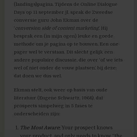
(landings)pagina. Tijdens de Online Dialogue
Days op 11 september jl. sprak de Zweedse
conversie guru John Ekman over de
‘
conversion side of content marketing
’. Hij
besprak een (in mijn ogen) leuke en goede
methode om je pagina op te bouwen. Een one-
pager wel te verstaan. Dit slecht gelijk een
andere populaire discussie, die over ‘of we iets
wel of niet onder de vouw plaatsen’, bij deze:
dat doen we dus wel.
Ekman stelt, ook weer op basis van oude
literatuur (Eugene Schwartz, 1966), dat
prospects simpelweg in 5 fases te
onderscheiden zijn:
The Most Aware
:
Your prospect knows
your product, and only needs to know “the