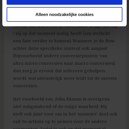
is in één van deze 5 segmenten. Wanneer we
ervoor zorgen dat op onze one-pager elk van
Alleen noodzakelijke cookies
deze 5 segmenten aan bod komt, zorgen we
ervoor dat iedereen de informatie krijgt die hij
/ zij op dat moment nodig heeft (om wellicht
een fase verder te komen). Wanneer je de flow
achter deze specifieke content ook aanpast
(bijvoorbeeld andere conversiepunten: van
ultra micro conversies naar macro conversies),
dan zorg je ervoor dat iedereen geholpen
wordt, wat uiteindelijk weer leidt tot de meeste
conversies.
Het voorbeeld van John Ekman is overigens
niet zaligmakend of de enige waarheid. Hij
stelt ook juist voor om in het ‘unaware’ deel ook
call-to-actions op te nemen voor de andere
segmenten. Zodat je ook op dat moment al