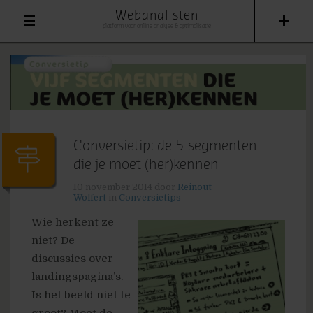
Webanalisten
platform voor online analyse & optimalisatie
Conversietip: de 5 segmenten
die je moet (her)kennen
10 november 2014
door
Reinout
Wolfert
in
Conversietips
Wie herkent ze
niet? De
discussies over
landingspagina’s.
Is het beeld niet te
groot? Moet de