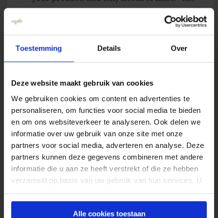
deal.”
Product-Aware
:
Your prospect knows what
you sell, but isn’t sure it’s right for him.
Toestemming
Details
Over
Solution-Aware
:
Your prospect knows the
result he wants, but not that your product
Deze website maakt gebruik van cookies
provides it.
We gebruiken cookies om content en advertenties te
Problem-Aware
:
Your prospect senses he
personaliseren, om functies voor social media te bieden
has a problem, but doesn’t know there’s a
en om ons websiteverkeer te analyseren. Ook delen we
solution.
informatie over uw gebruik van onze site met onze
partners voor social media, adverteren en analyse. Deze
Completely Unaware
:
No knowledge of
partners kunnen deze gegevens combineren met andere
anything except, perhaps, his own identity
informatie die u aan ze heeft verstrekt of die ze hebben
or opinion.
verzameld op basis van uw gebruik van hun services. U
gaat akkoord met onze cookies als u onze website blijft
Vrij kort door de bocht gezegd gaan we er
gebruiken.
vanuit dat elke prospect online ook in te delen
Alle cookies toestaan