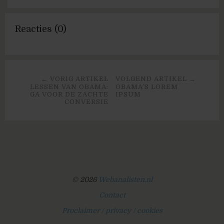
Reacties (0)
← VORIG ARTIKEL
VOLGEND ARTIKEL →
LESSEN VAN OBAMA:
OBAMA’S LOREM
GA VOOR DE ZACHTE
IPSUM
CONVERSIE
© 2026
Webanalisten.nl
Contact
Proclaimer / privacy / cookies