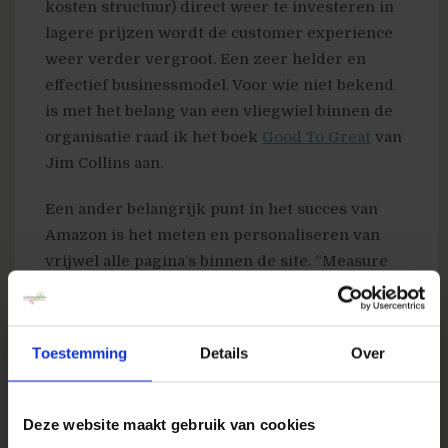
kosten structuur) direct weer te investeren in
lagere prijzen wordt de customer experience
weer verder vergroot. Een zeer helder en
effectief businessmodel. Voor wie niet bekend
is met het belang van een vliegwiel binnen de
organisatie raad ik het boek
Good To Great
van
Jim Collins aan.
Een ander belangrijk punt in het succes van
Amazon is het meten en personaliseren van
vrijwel alle pagina’s binnen de site. “Measure
relentlessly” drukte Werner Vogels ons dan
ook meerdere malen op het hart. Wat betreft
de
vraag van Reinout Wolfert
hoe Amazon alles
Toestemming
Details
Over
meet en personaliseert: ze hebben daar in-
house meetoplossingen voor ontwikkeld, maar
veel details daarover gaf Werner niet prijs. Wel
Deze website maakt gebruik van cookies
vertelde hij dat van alle networktraffic door de