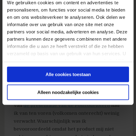
We gebruiken cookies om content en advertenties te
datacenters van Amazon ongeveer 10% tot 15%
personaliseren, om functies voor social media te bieden
meettraffic is!
en om ons websiteverkeer te analyseren. Ook delen we
informatie over uw gebruik van onze site met onze
Een zeer helder, doordacht en uiterst
partners voor social media, adverteren en analyse. Deze
inspirerend verhaal. Vooral wie gek is op
partners kunnen deze gegevens combineren met andere
heldere en efficiënte business concepten zal
informatie die u aan ze heeft verstrekt of die ze hebben
genoten hebben van deze presentatie.
verzameld op basis van uw gebruik van hun services. U
Meer informatie over het meten en
gaat akkoord met onze cookies als u onze website blijft
analyseren van de gegevens en een insider’s
gebruiken.
Alle cookies toestaan
look in hun cloudcomputing platform was
leuk geweest.
Alleen noodzakelijke cookies
Postcodeloterij
Van
de presentatie van de Postcodeloterij
had
ik van ten voren (volkomen onterecht) weinig
verwacht. Waarschijnlijk was ik
bevooroordeeld omdat het product mij niet