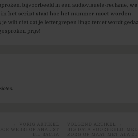
sproken, bijvoorbeeld in een audiovisuele-reclame,
we
 in het script staat hoe het nummer moet worden
;
je wilt niet dat je lettergrepen lingo teniet wordt geda
gesproken prijs!
sloten.
← VORIG ARTIKEL
VOLGEND ARTIKEL →
OOR WEBSHOP ANALIST
BIG DATA VOORBEELD: MED
BIJ SACHA
ZORG OP MAAT MET ALWET