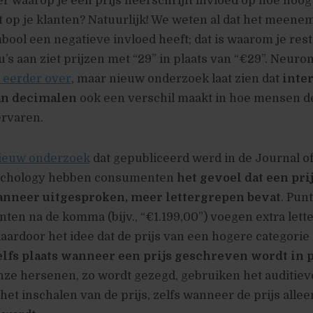
r waarop je een prijs neerschrijft invloed op hoe hoog 
 op je klanten? Natuurlijk! We weten al dat het meene
bool een negatieve invloed heeft; dat is waarom je res
s aan ziet prijzen met “29” in plaats van “€29”. Neur
l eerder over
, maar nieuw onderzoek laat zien dat
inte
an decimalen
ook een verschil maakt in hoe mensen d
ervaren.
ieuw onderzoek
dat gepubliceerd werd in de Journal o
chology hebben consumenten
het gevoel dat een pri
wanneer uitgesproken, meer lettergrepen bevat
. Punt
enten na de komma (bijv., “€1.199,00”) voegen extra let
aardoor het idee dat de prijs van een hogere categorie 
zelfs plaats wanneer een prijs geschreven wordt in 
nze hersenen, zo wordt gezegd, gebruiken het auditiev
et inschalen van de prijs, zelfs wanneer de prijs allee