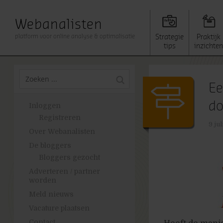
Webanalisten
platform voor online analyse & optimalisatie
Strategie
Praktijk
tips
inzichten
Ee
do
Inloggen
Registreren
9 jul
Over Webanalisten
De bloggers
Bloggers gezocht
Adverteren / partner
worden
Meld nieuws
Vacature plaatsen
Contact