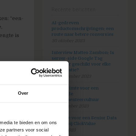
Recente berichten
en: “een-
AI-gedreven
,
productomschrijvingen: een
route naar betere conversies
engte is
30 oktober 2023
Interview Matteo Zambon: Is
server-side Google Tag
Manager geschikt voor elke
organisatie?
ceptie
26 september 2023
indingen
Maak ruimte voor een
Over
 je klanten
bloeiende
experimenteercultuur
Schrijf
5 september 2023
weglaten,
Vacature voor een Senior Data
tisch
 media te bieden en om ons
analist bij ClickValue
ze partners voor social
20 juli 2023