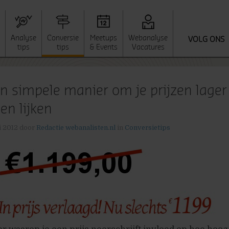
Analyse
Conversie
Meetups
Webanalyse
VOLG ONS
tips
tips
& Events
Vacatures
n simpele manier om je prijzen lager
en lijken
i 2012
door
Redactie webanalisten.nl
in
Conversietips