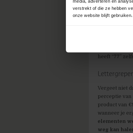
media, adverteren en analys
verstrekt of die ze hebben v
Zevens en n
onze website blijft gebruiken.
Hoewel de onde
van prijzen ee
cijfers met tw
tegenover twee
heeft “77” zel
Lettergrepe
Vergeet niet d
perceptie van 
product van €
wanneer je erg
elementen w
weg kan hale