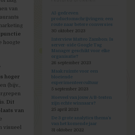
of laag
Featured artikelen
men van
AI-gedreven
taurants
productomschrijvingen: een
route naar betere conversies
omarketing
30 oktober 2023
rpunctie
Interview Matteo Zambon: Is
e hoogte
server-side Google Tag
Manager geschikt voor elke
organisatie?
26 september 2023
f
Maak ruimte voor een
js hoger
bloeiende
experimenteercultuur
en (bijv.,
5 september 2023
tergrepen
Hoeveel van jouw A/B-testen
is.
Dit
zijn echte winnaars?
25 april 2023
plaats van
De 3 grote analytics thema’s
e
van het komende jaar
n visueel
31 oktober 2022