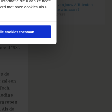
nformatie die u aan ze heeft
Hoeveel van jouw A/B-testen
oord met onze cookies als u
zijn echte winnaars?
25 april 2023
t begrip
ge twee
lle cookies toestaan
grepen,
bineert
eeld “88”.
op de
 zal een
Toch,
nodige
ergrepen
. Als de