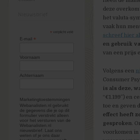
Heeft de manie
deze overkomt
Nieuwsbrief
het valuta-sym
vaak hun menu’
*
verplicht veld
schreef hier a
*
E-mail
en gebruik v
van een prijs 
Voornaam
Volgens een
n
Achternaam
Consumer Psy
is als deze, 
“€1.199”) en c
Marketingtoestemmingen
Webanalisten.nl gebruikt
toe en geven d
de gegevens die je op dit
effect heeft 
formulier verstrekt alleen
voor het versturen van de
gesproken
. O
Webanalisten.nl
nieuwsbrief. Laat ons
voorkomen in h
weten of je ons daar