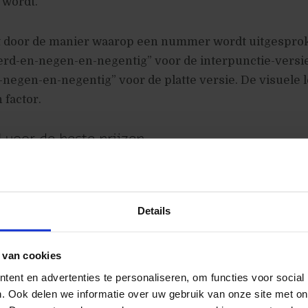
wordt.
mt door de manier waarop een nummer wordt uitgesprok
rd-en-negen-en-negentig” voor de interpunctie-versie
-negen-en-negentig” voor de platte versie. De visuele l
 factor.
 voor de beste prijzen
aarin complete ondernemingen gebaseerd zijn op de per
ment over de waarde en lage prijzen, wijzen deze bev
Details
 beste manier om prijzen weer te geven. Als je wilt dat
 laag ervaren, laat dan punten en decimalen achterwege. 
, maar zeg gewoon €1199. Je kunt zelfs het euro-teken 
 van cookies
 apart onderzoek werd geconcludeerd dat dit tot egoïs
ent en advertenties te personaliseren, om functies voor social
. Ook delen we informatie over uw gebruik van onze site met on