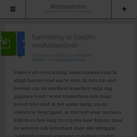
Webanalisten
platform voor online analyse & optimalisatie
Eyetracking op Google’s
resultaatpagina’s
20 februari 2009
door
Reinout
Wolfert
in
Praktijkinzichten
Video’s uit eyetracking onderzoeken vind ik
altijd fascinerend om te zien. Ik ben me niet
bewust van de snelheid waarmee mijn oog
pagina’s leest / scant (misschien ook maar
beter). Wel vind ik het soms lastig om de
video’s te ‘begrijpen’. Je ziet wel waar mensen
kijken en hoe lang ze ergens naar kijken, maar
ze worden ook beïnvloed door alle uitingen
rond het gebied waarnaar ze kijken. Op het