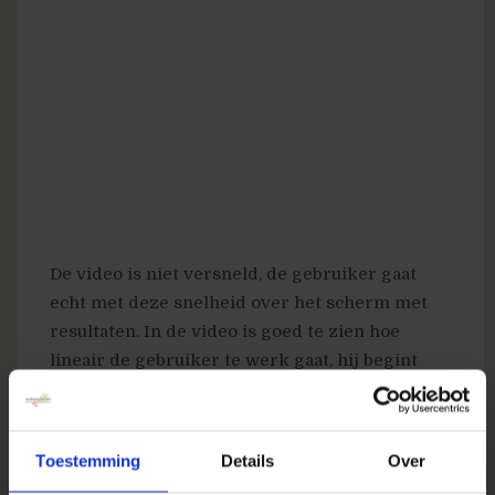
De video is niet versneld, de gebruiker gaat
echt met deze snelheid over het scherm met
resultaten. In de video is goed te zien hoe
lineair de gebruiker te werk gaat, hij begint
bovenaan en scant naar beneden de resultaten.
Wat ik me afvraag: waarom klikt deze
gebruiker niet direct op de eerste link? De titel
Toestemming
Details
Over
lijkt antwoord te geven op zijn vraag, maar