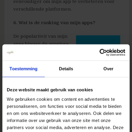
eenvoudiger om mijn app te verbeteren voor
verschillende platformen.
6. Wat is de ranking van mijn apps?
De populariteit van mijn
apps binnen de appstore
kan bijdragen aan een
hoger aantal downloads
en dus een groter bereik
Toestemming
Details
Over
van mijn apps. Misschien
is het nodig om mijn
Deze website maakt gebruik van cookies
advertentie inzet hierop bij te sturen om
rankings te stimuleren.
We gebruiken cookies om content en advertenties te
personaliseren, om functies voor social media te bieden
7. Hoe is de performance van mijn ads die het
en om ons websiteverkeer te analyseren. Ook delen we
aantal downloads moeten vergroten?
informatie over uw gebruik van onze site met onze
partners voor social media, adverteren en analyse. Deze