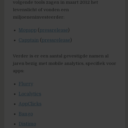
volgende tools zagen in maart 2012 het
levenslicht of vonden een
miljoeneninvesteerder:
Mopapp
(
pressrelease
)
Capptain
(
pressrelease
)
Verder is er een aantal gevestigde namen al
jaren bezig met mobile analytics, specifiek voor
apps:
Flurry
Localytics
AppClicks
Bango
Distimo