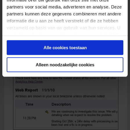
partners voor social media, adverteren en analyse. Deze
met het bijwerken van de rapportages en
partners kunnen deze gegevens combineren met andere
dashboards? Vanaf nu altijd eerst even het
informatie die u aan ze heeft verstrekt of die ze hebben
Status Dashboard openen zodat je zeker weet
verzameld op basis van uw gebruik van hun services. U
dat alle data van de afgelopen maand zijn
gaat akkoord met onze cookies als u onze website blijft
verwerkt. Het kan je een hoop ellende
gebruiken.
besparen.
Alle cookies toestaan
Alleen noodzakelijke cookies