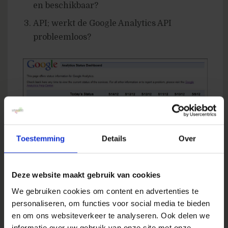
en beschikbaar?
API; werkt de Google Analytics API
probleemloos?
Toestemming
Details
Over
Essentiële informatie voor als je bijvoorbeeld
een analyse uitvoert over de afgelopen dag(en).
Deze website maakt gebruik van cookies
Stel dat de data niet correct of onvolledig zijn
We gebruiken cookies om content en advertenties te
verwerkt, dan trek je mogelijkerwijs foutieve
personaliseren, om functies voor social media te bieden
conclusies. En wat te denken van iedereen die
en om ons websiteverkeer te analyseren. Ook delen we
op de eerste dag van de maand ijverig start
informatie over uw gebruik van onze site met onze