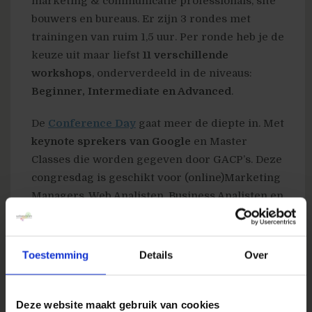
marketing & communicatie professionals, site
bouwers en bureaus. Er zijn 3 rondes met
trainingen van ruim 1,5 uur. Per ronde heb je de
keuze uit maar liefst
11 verschillende
workshops
, onderverdeeld in de niveaus:
Beginner, Intermediate en Advanced
.
De
Conference Day
gaat meer de diepte in. Met
keynote sprekers van Google
en Master
Classes die worden gegeven door GACP’s. Deze
congresdag is geschikt voor (online)Marketing
Managers, Web Analisten, Business Analisten en
de MKB-ers. Er zijn 3 inspirerende keynote
presentaties van sprekers van Google.
Daarnaast kun je kiezen
24 Master Classes
,
Toestemming
Details
Over
verdeeld over 3 rondes. Deze Master Classes
zijn geschikt voor zowel voor
Beginner,
Intermediate en Advanced
gebruikers van
Deze website maakt gebruik van cookies