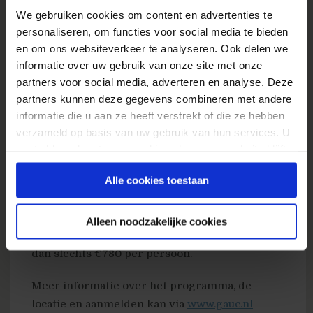
Google Analytics. Zeer diverse onderwerpen
We gebruiken cookies om content en advertenties te
die jou helpen je online aanwezigheid te
personaliseren, om functies voor social media te bieden
verbeteren!
en om ons websiteverkeer te analyseren. Ook delen we
informatie over uw gebruik van onze site met onze
Inschrijven met korting & verloting
partners voor social media, adverteren en analyse. Deze
partners kunnen deze gegevens combineren met andere
Schrijf je nu in voor deze editie van de
Google
informatie die u aan ze heeft verstrekt of die ze hebben
Analytics User Conference
! Fans van
verzameld op basis van uw gebruik van hun services. U
webanalisten.nl ontvangen
een korting van
gaat akkoord met onze cookies als u onze website blijft
€150
en kunnen met de
kortingscode 14WA150
gebruiken.
Alle cookies toestaan
voor slechts €440 per persoon een kaartje
kopen voor de Training Day of voor €340 per
persoon voor de Conference Day. De korting
Alleen noodzakelijke cookies
geldt ook als je naar beide dagen wilt, je betaalt
dan slechts €780 per persoon.
Meer informatie over het programma, de
locatie en aanmelden kan via
www.gauc.nl