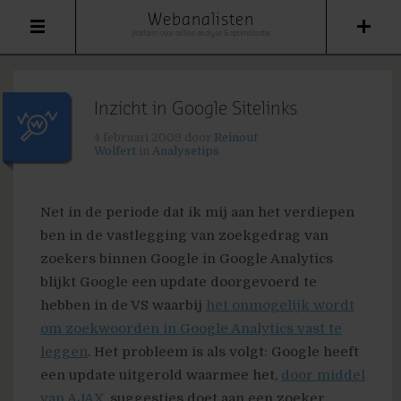
Webanalisten
platform voor online analyse & optimalisatie
Inzicht in Google Sitelinks
4 februari 2009
door
Reinout
Wolfert
in
Analysetips
Net in de periode dat ik mij aan het verdiepen
ben in de vastlegging van zoekgedrag van
zoekers binnen Google in Google Analytics
blijkt Google een update doorgevoerd te
hebben in de VS waarbij
het onmogelijk wordt
om zoekwoorden in Google Analytics vast te
leggen
. Het probleem is als volgt: Google heeft
een update uitgerold waarmee het,
door middel
van AJAX
, suggesties doet aan een zoeker,