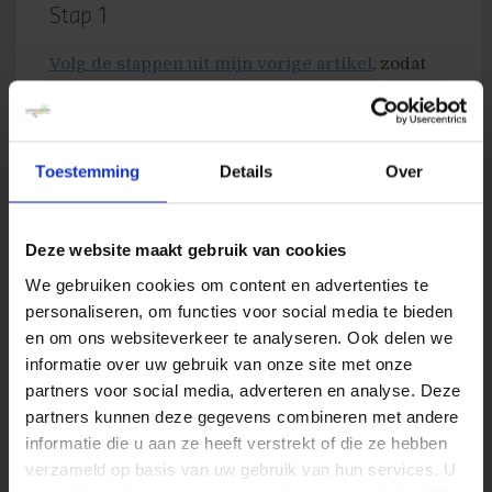
Stap 1
Volg de stappen uit mijn vorige artikel
, zodat
de User Defined value gevuld wordt met de
startwaarde uit Google (die geeft aan op welke
resultaatpagina jouw link in Google getoond
Toestemming
Details
Over
werd). (dit is een pre, je kunt dan beter de
positie van de zoekwoorden bepalen, maar ook
zonder deze stap uit te voeren kan je inzicht
Deze website maakt gebruik van cookies
krijgen).
We gebruiken cookies om content en advertenties te
personaliseren, om functies voor social media te bieden
Stap 2
en om ons websiteverkeer te analyseren. Ook delen we
Kijk op basis van welke zoekwoorden er
informatie over uw gebruik van onze site met onze
sitelinks getoond worden voor jouw website
partners voor social media, adverteren en analyse. Deze
partners kunnen deze gegevens combineren met andere
(voor Zoek Kinderboek is dit bijvoorbeeld:
informatie die u aan ze heeft verstrekt of die ze hebben
zoekkinderboek of zoek kinderboek).
verzameld op basis van uw gebruik van hun services. U