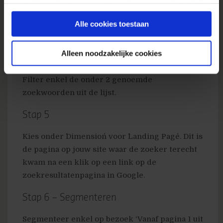
Stap 3
gaat akkoord met onze cookies als u onze website blijft
gebruiken.
Ga in Google Analytics naar ´Keywords´ onder
Alle cookies toestaan
´Traffic Sources´.
Alleen noodzakelijke cookies
Stap 4
Filter enkel de onder 2 genoemde
zoekwoorden uit de lijst.
Stap 5
Kies onder ´Dimension´ voor ´Landing Page´. Dit is
de pagina op jouw site waar de zoeker terecht
kwam na een klik op een link op de
zoekresultatenpagina in Google.
Stap 6 – Segmenteren
Segmenteer enkel op bezoek ‘Vanaf pagina 1 uit