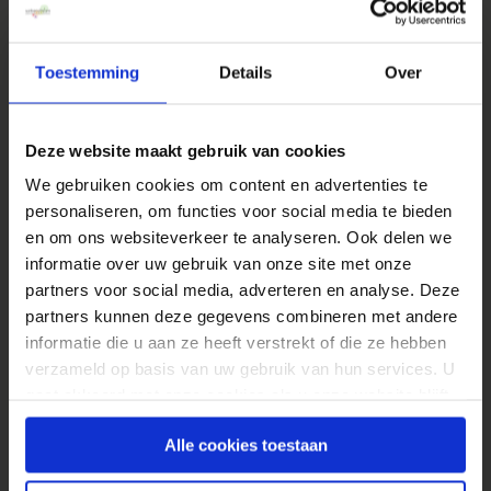
}
Toestemming
Details
Over
Instellingen script
In regel drie van het bovenstaande script geef
Deze website maakt gebruik van cookies
je aan welk percentage je wil vergelijken met
We gebruiken cookies om content en advertenties te
je threshold, in dit geval cel E3 in sheet1. Geef
personaliseren, om functies voor social media te bieden
in regel 5 van het script aan wat je threshold
en om ons websiteverkeer te analyseren. Ook delen we
gaat zijn. In regel 9 zet je de mailadressen
informatie over uw gebruik van onze site met onze
waar je de mail naartoe wil sturen. Regel 11 tot
partners voor social media, adverteren en analyse. Deze
en met 14 zorgen ervoor dat je een link
partners kunnen deze gegevens combineren met andere
meestuurt van de sheet zodat de ontvanger
informatie die u aan ze heeft verstrekt of die ze hebben
verzameld op basis van uw gebruik van hun services. U
snel door kan klikken naar de resultaten.
gaat akkoord met onze cookies als u onze website blijft
Heb je dit allemaal aangepast? Run dan je script
gebruiken.
Alle cookies toestaan
via het play icoontje onder Publish. Je krijgt
dan de volgende melding: