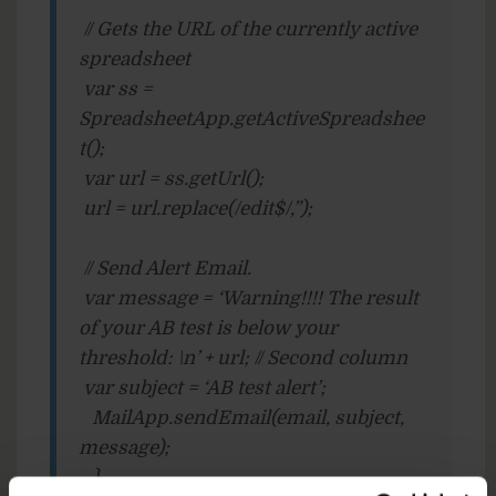
// Gets the URL of the currently active
spreadsheet
var ss =
SpreadsheetApp.getActiveSpreadshee
t();
var url = ss.getUrl();
url = url.replace(/edit$/,”);
// Send Alert Email.
var message = ‘Warning!!!! The result
of your AB test is below your
threshold: \n’ + url; // Second column
var subject = ‘AB test alert’;
MailApp.sendEmail(email, subject,
message);
}