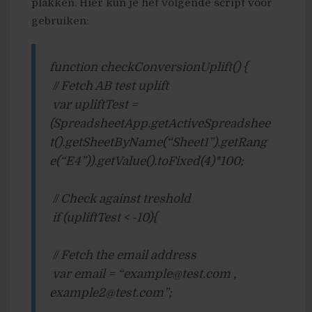
plakken. Hier kun je het volgende script voor
gebruiken:
function checkConversionUplift() {
// Fetch AB test uplift
var upliftTest =
(SpreadsheetApp.getActiveSpreadshee
t().getSheetByName(“Sheet1”).getRang
e(“E4”)).getValue().toFixed(4)*100;
// Check against treshold
if (upliftTest < -10){
// Fetch the email address
var email = “example@test.com ,
example2@test.com”;