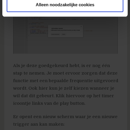
Alleen noodzakelijke cookies
Als je deze goedgekeurd hebt, is er nog één
stap te nemen. Je moet ervoor zorgen dat deze
functie met een bepaalde frequentie uitgevoerd
wordt. Ook hier kun je zelf kiezen wanneer je
wil dat dit gebeurt. Klik hiervoor op het timer
icoontje links van de play button.
Er opent een nieuw scherm waar je een nieuwe
trigger aan kan maken: