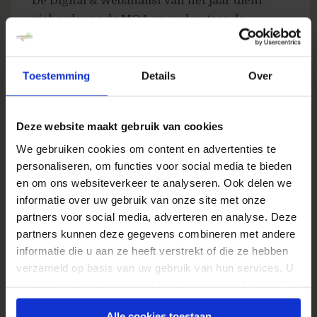
De Digital & Webanalist van het jaar dient
zich volgens de MOA op onderstaande
criteria te onderscheiden om in aanmerking
te komen voor een nominatie door de jury:
Toestemming
Details
Over
werkzaam in de (digital) onderzoek-sector
heeft een sterk analytisch vermogen
Deze website maakt gebruik van cookies
creatief & een vernieuwende aanpak
We gebruiken cookies om content en advertenties te
goede communicatieve vaardigheden
personaliseren, om functies voor social media te bieden
valt op buiten de branche (buitenwaarts
en om ons websiteverkeer te analyseren. Ook delen we
gericht)
informatie over uw gebruik van onze site met onze
partners voor social media, adverteren en analyse. Deze
heeft een zekere drive en
partners kunnen deze gegevens combineren met andere
doorzettingsvermogen
informatie die u aan ze heeft verstrekt of die ze hebben
toont leiderschap, m.a.w. is richtinggevend,
verzameld op basis van uw gebruik van hun services. U
brengt mensen samen, motiveert en
gaat akkoord met onze cookies als u onze website blijft
gebruiken.
inspireert
Alle cookies toestaan