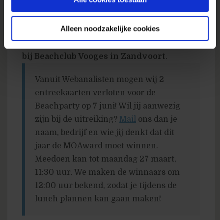
De uiteindelijke winnaars worden
Alleen noodzakelijke cookies
bekendgemaakt tijdens de MOA Beachparty
op
woensdag 7 juni 2017 vanaf 18.00 uur
bij Beachclub Vooges in Zandvoort
.
Vanuit Webanalisten mogen wij 2
entreekaarten verloten voor de
Beachparty op 7 juni! Wil jij aanwezig
zijn bij de uitreiking?
Mail
ons dan je
naam, bedrijf en wie jij denkt dat dit
jaar de MOAward moet winnen.
Meedoen kan tot maandag 27 maart,
11:30 uur. We maken de winnaars om
12:00 uur bekend, zodat je tijdens de
lunch plannen kan gaan maken!