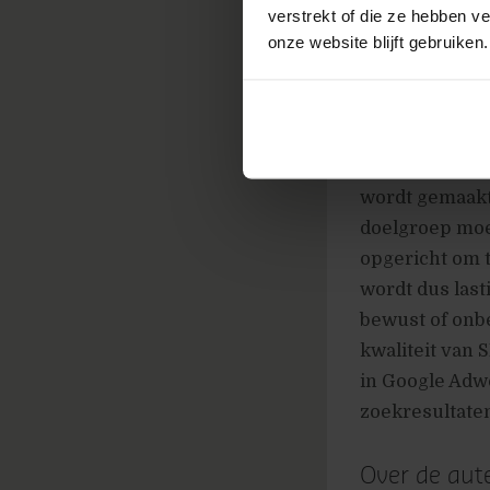
verstrekt of die ze hebben v
onze website blijft gebruiken.
Doordat Google
de gegevens m
zoekwoordenon
Hoe minder een
bereiken. Dit 
wordt gemaakt 
doelgroep moei
opgericht om t
wordt dus last
bewust of onbe
kwaliteit van 
in Google Adw
zoekresultate
Over de aut