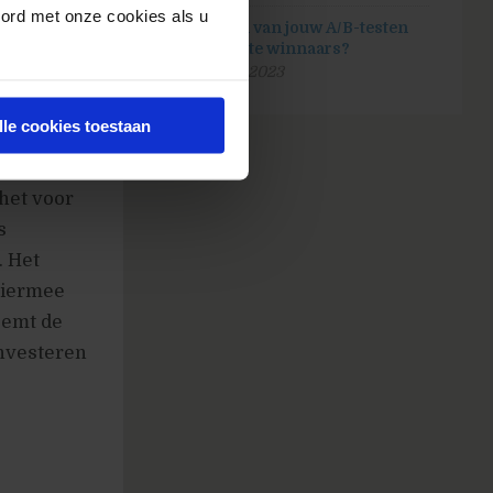
oord met onze cookies als u
Hoeveel van jouw A/B-testen
ken, zijn
zijn echte winnaars?
25 april 2023
gen
e meten.
lle cookies toestaan
ep te
 makkelijk
het voor
s
. Het
 hiermee
eemt de
investeren