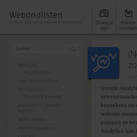
Webanalisten
platform voor online analyse & optimalisatie
Strategie
Praktijk
tips
inzichten
(N
zo
Inloggen
Registreren
21 f
Over Webanalisten
Google Analytic
De bloggers
internetmarket
Bloggers gezocht
bezoekers op 
Adverteren / partner
worden
website mense
Meld nieuws
pagina’s ze be
Vacature plaatsen
Analytics kan
Contact