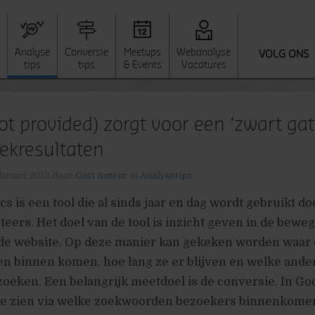
Analyse
Conversie
Meetups
Webanalyse
VOLG ONS
tips
tips
& Events
Vacatures
ot provided) zorgt voor een ‘zwart gat’
ekresultaten
ebruari 2012
door
Gast Auteur
in
Analysetips
s is een tool die al sinds jaar en dag wordt gebruikt do
eers. Het doel van de tool is inzicht geven in de bewe
de website. Op deze manier kan gekeken worden waar 
n binnen komen, hoe lang ze er blijven en welke ande
zoeken. Een belangrijk meetdoel is de conversie. In Go
 je zien via welke zoekwoorden bezoekers binnenkome