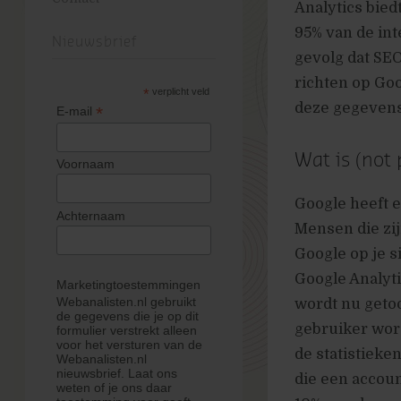
Analytics bied
95% van de int
Nieuwsbrief
gevolg dat SEO
richten op Goo
*
verplicht veld
deze gegevens
*
E-mail
Wat is (not 
Voornaam
Google heeft 
Achternaam
Mensen die zij
Google op je 
Google Analyt
Marketingtoestemmingen
Webanalisten.nl gebruikt
wordt nu getoo
de gegevens die je op dit
gebruiker word
formulier verstrekt alleen
voor het versturen van de
de statistieke
Webanalisten.nl
nieuwsbrief. Laat ons
die een accoun
weten of je ons daar