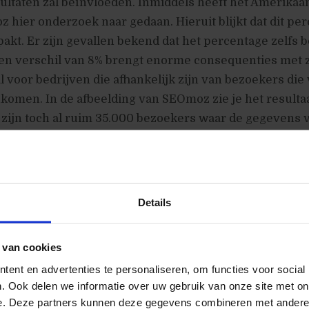
ultaten zal beïnvloeden. Inmiddels heeft het Amerika
hier onderzoek naar gedaan. Hieruit blijkt dat dit pe
pakt. Er zijn gevallen bekend dat het percentage zelfs 
Een verschil van 8% brengt enorme consequenties met 
l voor bedrijven die afhankelijk zijn van bezoekers die 
omen. In de afbeelding van SEOmoz zie je het resultaa
 zijn toch al ruim 35.000 bezoekers waar de gegevens 
zal hier verder op ingaan.
Details
 van cookies
elding om deze te vergroten.
ent en advertenties te personaliseren, om functies voor social
. Ook delen we informatie over uw gebruik van onze site met on
levantie!
e. Deze partners kunnen deze gegevens combineren met andere i