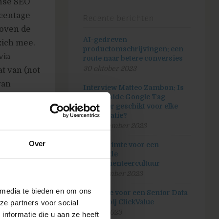
anse SEO
rcentage
Recente berichten
boven de
AI-gedreven
zich mee.
productomschrijvingen: een
via
route naar betere conversies
30 oktober 2023
t van (not
van
Interview Matteo Zambon: Is
server-side Google Tag
Manager geschikt voor elke
organisatie?
26 september 2023
Over
Maak ruimte voor een
bloeiende
experimenteercultuur
5 september 2023
 media te bieden en om ons
Vacature voor een Senior Data
analist bij ClickValue
ze partners voor social
20 juli 2023
nformatie die u aan ze heeft