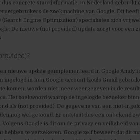
t dus concrete stuurinformatie. In Nederland gebruikt
ernetgebruikers de zoekmachine van Google. Dit heeft 
 (Search Engine Optimization) specialisten zich vrijwel
gle. De nieuwe (not provided) update zorgt voor een zw
.
provided)?
een nieuwe update geïmplementeerd in Google Analytic
n ingelogd in hun Google account (zoals Gmail gebruike
site komen, worden niet meer weergegeven in de result
ics. Het zoekwoord waarop de ingelogde bezoeker bin
nd als (not provided). De gegevens van een niet-ingel
en nog wel getoond. Er ontstaat dus een onbekend zwa
n. Volgens Google is dit om de privacy en veiligheid va
t hebben te verzekeren. Google zelf beweert dat dit m