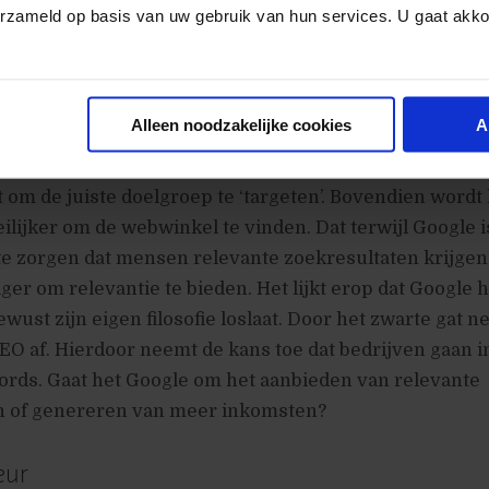
erzameld op basis van uw gebruik van hun services. U gaat akk
 Analytics minder beschikt over nauwkeurige statistie
inder betrouwbaar. Het wordt dus moeilijker om gede
derzoek te doen en de conversie van zoekwoorden t
Alleen noodzakelijke cookies
A
 marketeer weet, hoe moeilijker het is om de doelgro
zal vooral effect hebben op webwinkels, die het minder
om de juiste doelgroep te ‘targeten’. Bovendien wordt 
lijker om de webwinkel te vinden. Dat terwijl Google i
e zorgen dat mensen relevante zoekresultaten krijgen
iger om relevantie te bieden. Het lijkt erop dat Google
wust zijn eigen filosofie loslaat. Door het zwarte gat n
SEO af. Hierdoor neemt de kans toe dat bedrijven gaan 
ords. Gaat het Google om het aanbieden van relevante
n of genereren van meer inkomsten?
eur