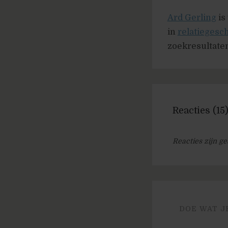
Ard Gerling
is
in
relatieges
zoekresultaten
Reacties (15
Reacties zijn ge
DOE WAT J