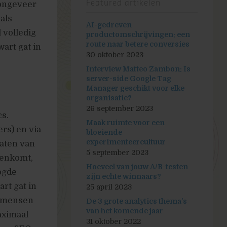
Featured artikelen
 ongeveer
als
AI-gedreven
 volledig
productomschrijvingen: een
route naar betere conversies
art gat in
30 oktober 2023
Interview Matteo Zambon: Is
server-side Google Tag
Manager geschikt voor elke
organisatie?
26 september 2023
s.
Maak ruimte voor een
rs) en via
bloeiende
experimenteercultuur
aten van
5 september 2023
nenkomt,
Hoeveel van jouw A/B-testen
ogde
zijn echte winnaars?
rt gat in
25 april 2023
n mensen
De 3 grote analytics thema’s
van het komende jaar
aximaal
31 oktober 2022