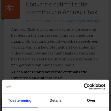
Conversie optimalisatie
inzichten van Andrew Chak
8 oktober 2008
door
Ton Wesseling
in
Strategie
Andrew Chak was 1 van de keynote sprekers op
het design for conversion congres afgelopen
maand. Op webanalisten.nl verscheen reeds een
verslag van zijn keynote inclusief de slides. De
video mogen we helaas niet plaatsen vanwege
het feit dat er veel usability onderzoeks beelden
zijn getoond van mensen die nooit...
» Lees meer van 'Conversie optimalisatie
inzichten van Andrew Chak'
Toestemming
Details
Over
Meet-weters