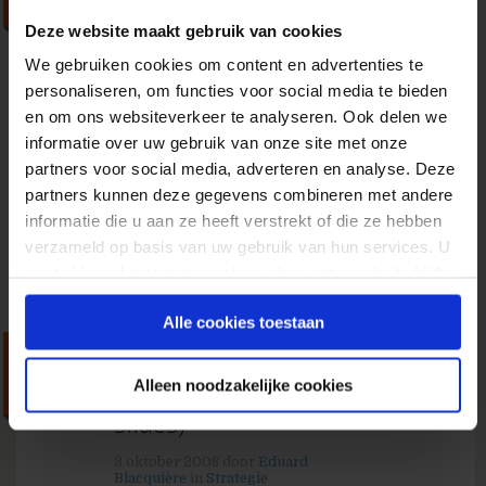
6 oktober 2008
door
Xaviera
Ringeling
in
Strategie
Deze website maakt gebruik van cookies
´Cijfers zeggen alles´, zei laatst een verdwaald
We gebruiken cookies om content en advertenties te
schaap tegen mij. Het was tijdens een workshop
personaliseren, om functies voor social media te bieden
voor een multivariatietest, waarbij we met z´n
en om ons websiteverkeer te analyseren. Ook delen we
allen moesten bedenken welke variaties we
informatie over uw gebruik van onze site met onze
gingen testen. De pagina die eraan zou moeten
partners voor social media, adverteren en analyse. Deze
geloven was een uitlogpagina. Zelfs Stevie
partners kunnen deze gegevens combineren met andere
Wonder kon zien dat deze pagina 1. extreem...
informatie die u aan ze heeft verstrekt of die ze hebben
» Lees meer van 'Meet-weters'
verzameld op basis van uw gebruik van hun services. U
gaat akkoord met onze cookies als u onze website blijft
gebruiken.
Alle cookies toestaan
Design for Conversion:
Alleen noodzakelijke cookies
Steve Jackson (+video &
slides)
3 oktober 2008
door
Eduard
Blacquière
in
Strategie