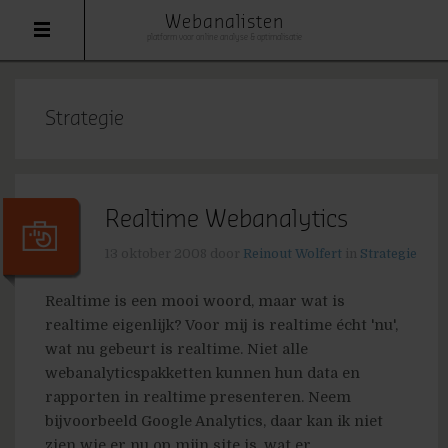
Webanalisten
platform voor online analyse & optimalisatie
Strategie
Realtime Webanalytics
13 oktober 2008
door
Reinout Wolfert
in
Strategie
Realtime is een mooi woord, maar wat is
realtime eigenlijk? Voor mij is realtime écht 'nu',
wat nu gebeurt is realtime. Niet alle
webanalyticspakketten kunnen hun data en
rapporten in realtime presenteren. Neem
bijvoorbeeld Google Analytics, daar kan ik niet
zien wie er nu op mijn site is, wat er...