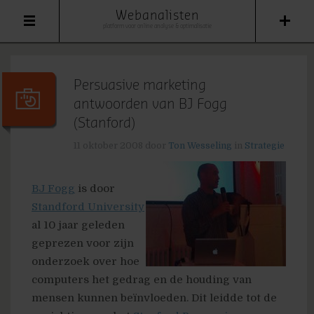
Webanalisten
platform voor online analyse & optimalisatie
Persuasive marketing
antwoorden van BJ Fogg
(Stanford)
11 oktober 2008
door
Ton Wesseling
in
Strategie
BJ Fogg
is door
Standford University
al 10 jaar geleden
geprezen voor zijn
onderzoek over hoe
computers het gedrag en de houding van
mensen kunnen beïnvloeden. Dit leidde tot de