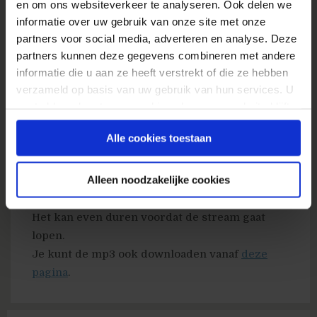
en om ons websiteverkeer te analyseren. Ook delen we
terecht komt. Facebook is voor hem het beste
informatie over uw gebruik van onze site met onze
voorbeeld van online persuasion en hij legt uit
partners voor social media, adverteren en analyse. Deze
waarom. Ook duikt hij in het vraagstuk
partners kunnen deze gegevens combineren met andere
wanneer online experience en design moet
informatie die u aan ze heeft verstrekt of die ze hebben
wijken voor de noodzaak van conversie (door
verzameld op basis van uw gebruik van hun services. U
persuasion).
gaat akkoord met onze cookies als u onze website blijft
gebruiken.
De podcast is hier met een audio player
Alle cookies toestaan
opgenomen:
Alleen noodzakelijke cookies
Het kan even duren voordat de stream gaat
lopen.
Je kunt de mp3 ook downloaden vanaf
deze
pagina
.