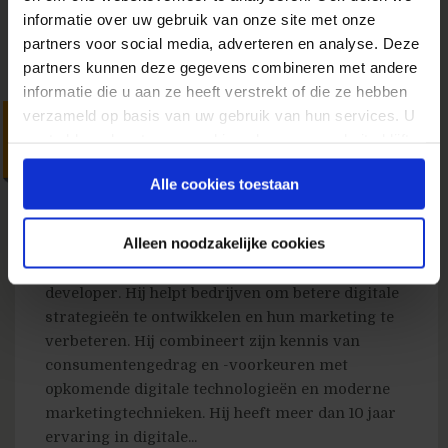
informatie over uw gebruik van onze site met onze
partners voor social media, adverteren en analyse. Deze
partners kunnen deze gegevens combineren met andere
informatie die u aan ze heeft verstrekt of die ze hebben
verzameld op basis van uw gebruik van hun services. U
Jono Alderson @
gaat akkoord met onze cookies als u onze website blijft
Conversion Hotel
gebruiken.
Alle cookies toestaan
20 december 2016
door
Kyra
Delsing
in
Conversietips
Alleen noodzakelijke cookies
Jono Alderson is een digital strategist,
marketing technologist en een full-stack
developer. Hij helpt bedrijven om betere digitale
strategieën te ontwikkelen en hun marketing te
verbeteren. Hij combineert zijn kennis van
consumentengedrag en -voorkeuren met
opkomende digitale technologieën en moderne
marketingtechnieken. Hij heeft meer dan 10 jaar
ervaring in digitale...