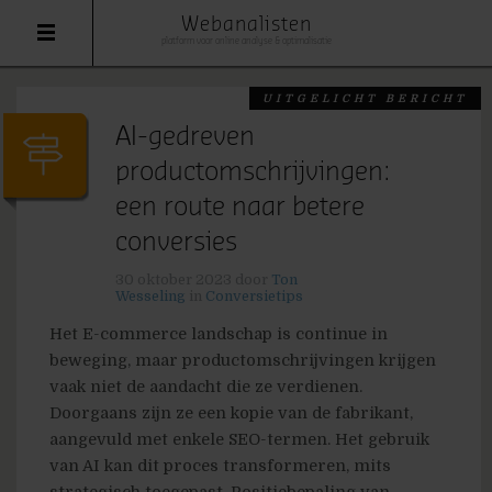
Webanalisten
platform voor online analyse & optimalisatie
UITGELICHT BERICHT
AI-gedreven
productomschrijvingen:
een route naar betere
conversies
30 oktober 2023
door
Ton
Wesseling
in
Conversietips
Het E-commerce landschap is continue in
beweging, maar productomschrijvingen krijgen
vaak niet de aandacht die ze verdienen.
Doorgaans zijn ze een kopie van de fabrikant,
aangevuld met enkele SEO-termen. Het gebruik
van AI kan dit proces transformeren, mits