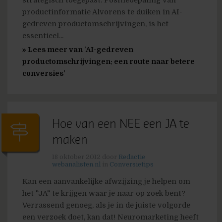
strategisch toegepast. Positiebepaling van
productinformatie Alvorens te duiken in AI-
gedreven productomschrijvingen, is het
essentieel...
» Lees meer van 'AI-gedreven
productomschrijvingen: een route naar betere
conversies'
Hoe van een NEE een JA te
maken
18 oktober 2012
door
Redactie
webanalisten.nl
in
Conversietips
Kan een aanvankelijke afwzijzing je helpen om
het "JA" te krijgen waar je naar op zoek bent?
Verrassend genoeg, als je in de juiste volgorde
een verzoek doet, kan dat! Neuromarketing heeft