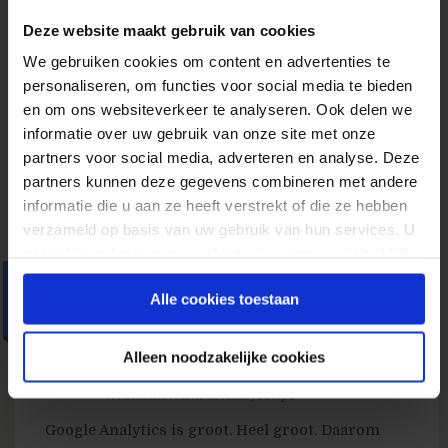
gaan liggen. Op hier een daar een onderzoek na,
Deze website maakt gebruik van cookies
waaruit blijkt dat eigenlijk niemand zich nog
houdt aan de nieuwe regelgeving. Een gevaarlijke
We gebruiken cookies om content en advertenties te
situatie als je het mij vraagt. De impact van deze
personaliseren, om functies voor social media te bieden
nieuwe wet...
en om ons websiteverkeer te analyseren. Ook delen we
» Lees meer van 'De Cookiewet heeft grote
informatie over uw gebruik van onze site met onze
gevolgen voor webanalytics! Zorg dat je
partners voor social media, adverteren en analyse. Deze
voorbereid bent.'
partners kunnen deze gegevens combineren met andere
informatie die u aan ze heeft verstrekt of die ze hebben
verzameld op basis van uw gebruik van hun services. U
gaat akkoord met onze cookies als u onze website blijft
gebruiken.
8 Custom Alerts om in
Alle cookies toestaan
Google Analytics te
gebruiken
Alleen noodzakelijke cookies
5 oktober 2012
door
Redactie
webanalisten.nl
in
Analysetips
Google Analytics is groot. Heel groot. Daarom