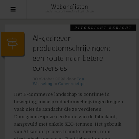
Webanalisten
platform voor online analyse & optimalisatie
UITGELICHT BERICHT
AI-gedreven
productomschrijvingen:
een route naar betere
conversies
30 oktober 2023
door
Ton
Wesseling
in
Conversietips
Het E-commerce landschap is continue in
beweging, maar productomschrijvingen krijgen
vaak niet de aandacht die ze verdienen.
Doorgaans zijn ze een kopie van de fabrikant,
aangevuld met enkele SEO-termen. Het gebruik
van AI kan dit proces transformeren, mits