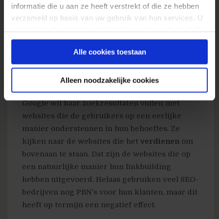
informatie die u aan ze heeft verstrekt of die ze hebben
Er zijn SEO-specialisten die claimen dat PBN’s
verzameld op basis van uw gebruik van hun services. U
gaat akkoord met onze cookies als u onze website blijft
niet vallen onder Black Hat, maar als we de
gebruiken.
feiten optellen, valt dit weldegelijk onder Black
Alle cookies toestaan
Hat SEO. PBN’s zijn namelijk een slinkse
manier om hoogwaardige backlinks te
Alleen noodzakelijke cookies
verkrijgen.
Google wil haar zoekresultaten vullen met
websites die de gebruikers op een eerlijke
manier ondersteunen in hun behoeftes. Ze
kijken naar de websites die het
verdienen
om
bovenaan te staan. Dat zijn de websites die op
een natuurlijke manier hun linkbuilding
hebben uitgevoerd. Helaas gebruiken veel SEO-
bedrijven nog PBN’s voor hun klanten, maar dit
heeft op termijn een negatief effect.