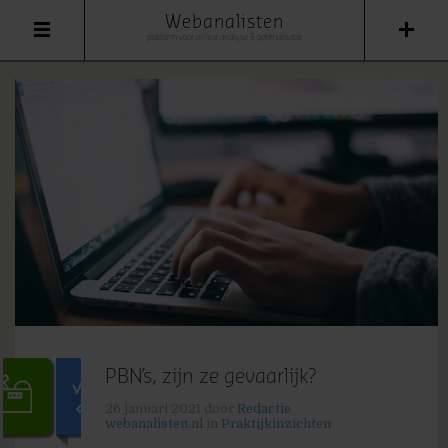
Webanalisten
platform voor online analyse & optimalisatie
PBN’s, zijn ze gevaarlijk?
26 januari 2021
door
Redactie
webanalisten.nl
in
Praktijkinzichten