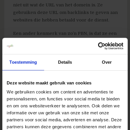
niet uit wat de URL van het domein is. Ze
gebruiken deze URL om backlinks te geven aan
websites die hebben betaald voor de dienst.
Een ander kenmerk van zo’n PBN, is dat ze een
standaard template hebben op de website. Ze
hebben totaal geen stijl toegevoegd aan de
website. Vaak hebben ze niet eens een
Toestemming
Details
Over
contactpagina om vragen te stellen.
Deze domeinen hebben een hoge domein
Deze website maakt gebruik van cookies
autoriteit en daarom worden ze gebruikt als
We gebruiken cookies om content en advertenties te
PBN. Google
controleert
alles tegenwoordig en
personaliseren, om functies voor social media te bieden
het is zo veel moeilijker geworden om hen in
en om ons websiteverkeer te analyseren. Ook delen we
de maling te nemen. PBN’s zijn dus geen goede
informatie over uw gebruik van onze site met onze
optie meer om te linkbuilden…
partners voor social media, adverteren en analyse. Deze
partners kunnen deze gegevens combineren met andere
Vallen PBN’s onder Black Hat?