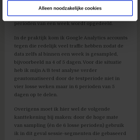
sampled data. Dit is de reden dat voor een
Alleen noodzakelijke cookies
analyse de testperiode meestal in vier losse
perioden van een week wordt opgedeeld.
In de praktijk kom ik Google Analytics accounts
tegen die redelijk veel traffic hebben zodat de
data zelfs al binnen een week is gesampled,
bijvoorbeeld na 4 of 5 dagen. Voor die situatie
heb ik mijn A/B test analyse verder
geautomatiseerd door de testperiode niet in
vier losse weken maar in 6 perioden van 5
dagen op te delen.
Overigens moet ik hier wel de volgende
kanttekening bij maken: door de hoge mate
van sampling (én de 6 losse perioden) gebruik
ik in dit geval sessie-segmenten die gebaseerd