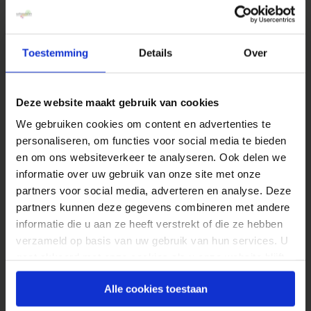
voor je geautomatiseerd. Query’s worden daar
opgeknipt en via de Google Analytics API in
Google Sheets ingeladen om deze vervolgens
Toestemming
Details
Over
op dezelfde locatie weer bij elkaar te voegen.
Alles met als doel om sampling te voorkomen.
Deze website maakt gebruik van cookies
Dit werkt in de praktijk overigens niet altijd
want er blijven situaties waarbij ook
We gebruiken cookies om content en advertenties te
Supermetrics toch nog steeds gesamplede data
personaliseren, om functies voor social media te bieden
en om ons websiteverkeer te analyseren. Ook delen we
blijft geven.
informatie over uw gebruik van onze site met onze
Hoe kun je omgaan met sampling in je A/B
partners voor social media, adverteren en analyse. Deze
test analyse?
partners kunnen deze gegevens combineren met andere
informatie die u aan ze heeft verstrekt of die ze hebben
Bij het doen van A/B testen wordt doorgaans
verzameld op basis van uw gebruik van hun services. U
een maximale looptijd van vier weken
gaat akkoord met onze cookies als u onze website blijft
aangehouden. In het geval van Google Analytics
gebruiken.
Alle cookies toestaan
Standard is de kans heel groot dat je na een
week (zeven dagen) al te maken krijgt met