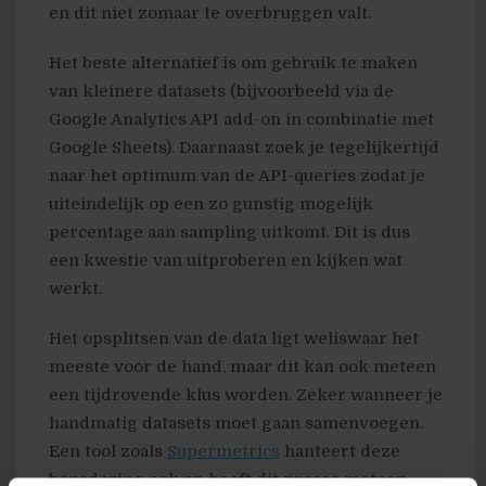
en dit niet zomaar te overbruggen valt.
Het beste alternatief is om gebruik te maken
van kleinere datasets (bijvoorbeeld via de
Google Analytics API add-on in combinatie met
Google Sheets). Daarnaast zoek je tegelijkertijd
naar het optimum van de API-queries zodat je
uiteindelijk op een zo gunstig mogelijk
percentage aan sampling uitkomt. Dit is dus
een kwestie van uitproberen en kijken wat
werkt.
Het opsplitsen van de data ligt weliswaar het
meeste voor de hand, maar dit kan ook meteen
een tijdrovende klus worden. Zeker wanneer je
handmatig datasets moet gaan samenvoegen.
Een tool zoals
Supermetrics
hanteert deze
benadering ook en heeft dit proces meteen