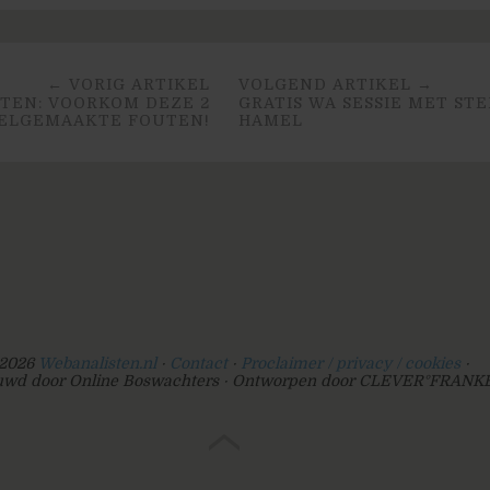
← VORIG ARTIKEL
VOLGEND ARTIKEL →
STEN: VOORKOM DEZE 2
GRATIS WA SESSIE MET ST
ELGEMAAKTE FOUTEN!
HAMEL
2026
Webanalisten.nl
Contact
Proclaimer / privacy / cookies
wd door Online Boswachters
Ontworpen door CLEVER°FRANK