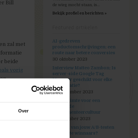
r Bill
de wieg mocht staan, is...
Bekijk profiel en berichten »
Featured artikelen
AI-gedreven
en zal met
productomschrijvingen: een
nformatie
route naar betere conversies
30 oktober 2023
or beide
Interview Matteo Zambon: Is
oals vorig
server-side Google Tag
ten,
Manager geschikt voor elke
organisatie?
 of de
26 september 2023
aten na
Maak ruimte voor een
 op de
bloeiende
Over
experimenteercultuur
5 september 2023
Hoeveel van jouw A/B-testen
zijn echte winnaars?