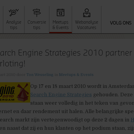
Analyse
Conversie
Meetups
Webanalyse
VOLG ONS
tips
tips
& Events
Vacatures
arch Engine Strategies 2010 partner
rloting!
art 2010
door
Ton Wesseling
in
Meetups & Events
Op 17 en 18 maart 2010 wordt in Amsterda
Search Engine Strategies
gehouden. Deze 
staan weer volledig in het teken van gevo
rnet en daar rendement uit halen. Alle belangrijke spe
earch markt zijn vertegenwoodigt op deze 2 dagen in
H
en naast dat zij en hun klanten op het podium staan, zij