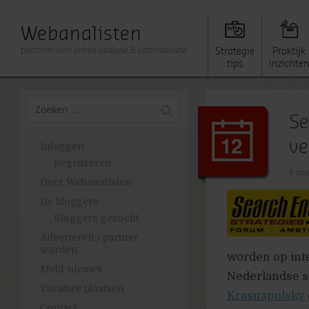
Webanalisten
platform voor online analyse & optimalisatie
Strategie
Praktijk
tips
inzichten
Se
ve
Inloggen
Registreren
8 ma
Over Webanalisten
De bloggers
Bloggers gezocht
Adverteren / partner
worden
worden op inte
Meld nieuws
Nederlandse s
Vacature plaatsen
Krasnapolsky
Contact