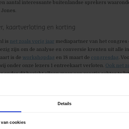
een aantal interessante buitenlandse sprekers waaronde
 Jones.
, kaartverloting en korting
l is
net zoals vorig jaar
mediapartner van het congres 
zig zijn om de analyse en conversie krenten uit alle i
aart is de
workshopdag
en 18 maart de
congresdag
. Vo
j onder onze lezers 1 entreekaart verloten.
Ook net z
r onder dit bericht alleen maar een reactie achter te la
 wel moet aangeven of je de workshop kaart wilt winnen
Tevens ontvangen alle mensen die een reactie achterl
verloting een email met een kortingscode van 100 euro
Details
e!
eer kiezen we de winnaars?
 van cookies