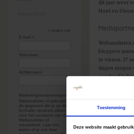
dit jaar weer 
Hunt en Dixon
Nieuwsbrief
Mediapartner
*
verplicht veld
*
E-mail
Webanalisten.n
bloggers aanwe
Voornaam
te vissen. 17 m
dagen mogen wi
Achternaam
jaar
hoef je hie
waarbij je dan
congreskaart! 
Marketingtoestemmingen
Webanalisten.nl gebruikt
afloop van de 
de gegevens die je op dit
Toestemming
normale entre
formulier verstrekt alleen
voor het versturen van de
Webanalisten.nl
nieuwsbrief. Laat ons
Hoe en wann
Deze website maakt gebruik
weten of je ons daar