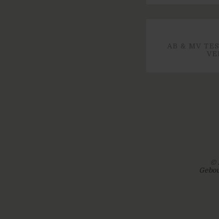
AB & MV TE
VE
© 
Gebou