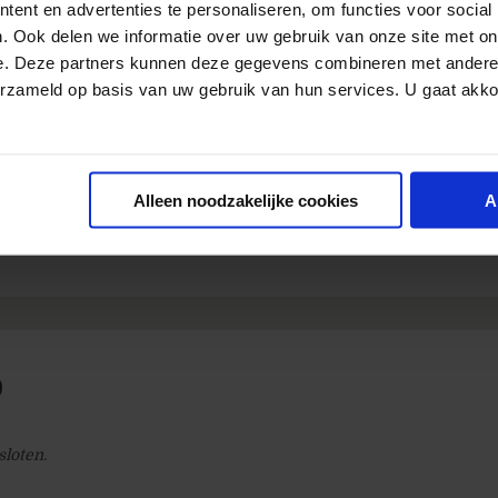
ent en advertenties te personaliseren, om functies voor social
orden gekozen op woensdagochtend 10 maart om 11.00
. Ook delen we informatie over uw gebruik van onze site met on
 AEX index op dat moment (
volgens teletekst
) bij elkaar
e. Deze partners kunnen deze gegevens combineren met andere i
erzameld op basis van uw gebruik van hun services. U gaat akk
5 te vermenigvuldigen (333,22 = 3+3+3+2+2 = 13 * 5 = 65)
acties te beginnen (apart voor workshop en apart voo
ventueel onderaan aangekomen, bovenaan weer begin
n tellen ontdubbelen we eerst de reacties. Je eerste rea
Alleen noodzakelijke cookies
A
de reacties slaan we over. Succes en wie weet tot vo
)
sloten.