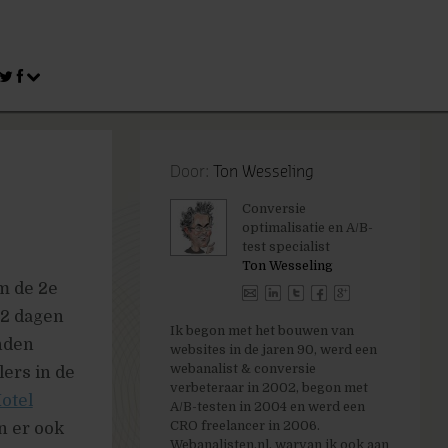
Door:
Ton Wesseling
Conversie
optimalisatie en A/B-
test specialist
Ton Wesseling
m de 2e
2 dagen
Ik begon met het bouwen van
nden
websites in de jaren 90, werd een
webanalist & conversie
lers in de
verbeteraar in 2002, begon met
otel
A/B-testen in 2004 en werd een
CRO freelancer in 2006.
n er ook
Webanalisten.nl, warvan ik ook aan