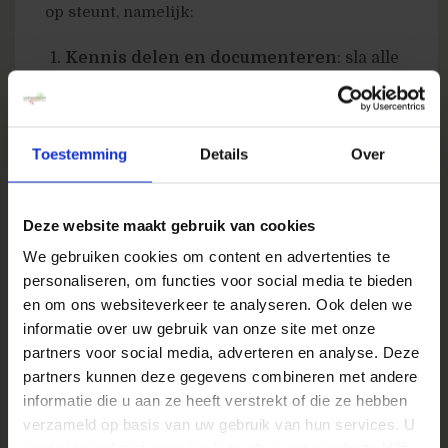
op steunt, namelijk:
Kennis delen en documenteren
: sla alle
learnings op en documenteer het proces
op een centrale plek.
Adoptie en engagement
: begin klein. Je
Toestemming
Details
Over
kunt de cultuur niet veranderen in 1 dag.
Het juiste platform
: kies het juiste
Deze website maakt gebruik van cookies
experimenteer platform voor je
We gebruiken cookies om content en advertenties te
organisatie. Bij FARFETCH hebben ze zelf
personaliseren, om functies voor social media te bieden
een oplossing gebouwd.
en om ons websiteverkeer te analyseren. Ook delen we
informatie over uw gebruik van onze site met onze
Zodra deze drie pilaren aanwezig zijn, kun je
partners voor social media, adverteren en analyse. Deze
gaan werken aan de experimenteer mindset
partners kunnen deze gegevens combineren met andere
van je organisatie. Luis gaf daarvoor wat tips:
informatie die u aan ze heeft verstrekt of die ze hebben
verzameld op basis van uw gebruik van hun services. U
Zorg dat het management aan boord is;