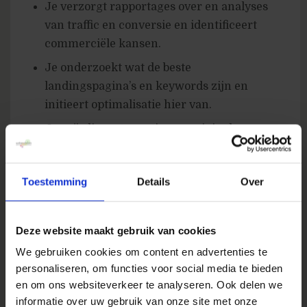
Je verzorgt rapportages over en analyses
van traffic en conversie en identificeert
commerciële kansen.
Je onderzoekt wat de beste
landingspagina’s en keywords zijn en
initieert optimalisatie hier van.
Je coördineert creatie van originele
content met SEO-waarde, en schrijft waar
nodig zelf mee.
Toestemming
Details
Over
Je traint en begeleidt collega’s van
verschillende afdelingen waaronder
Content, Marketing en IT in het optimaal
Deze website maakt gebruik van cookies
voldoen aan de SEO-eisen.
We gebruiken cookies om content en advertenties te
personaliseren, om functies voor social media te bieden
Je stemt wederzijdse prioriteiten af met de
en om ons websiteverkeer te analyseren. Ook delen we
SEA-specialisten.
informatie over uw gebruik van onze site met onze