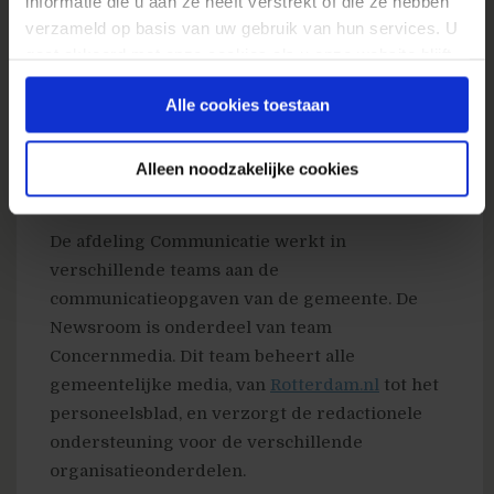
informatie die u aan ze heeft verstrekt of die ze hebben
allemaal!
verzameld op basis van uw gebruik van hun services. U
gaat akkoord met onze cookies als u onze website blijft
Het betreft een functie van 1 jaar en daarna met
gebruiken.
een beetje geluk een vast contract.
Alle cookies toestaan
De gesprekken worden gevoerd in week 53.
Alleen noodzakelijke cookies
De afdeling
De afdeling Communicatie werkt in
verschillende teams aan de
communicatieopgaven van de gemeente. De
Newsroom is onderdeel van team
Concernmedia. Dit team beheert alle
gemeentelijke media, van
Rotterdam.nl
tot het
personeelsblad, en verzorgt de redactionele
ondersteuning voor de verschillende
organisatieonderdelen.