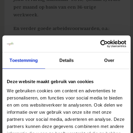
per maand op basis van een 36-urige
werkweek.
En verder goede arbeidsvoorwaarden, o.a.:
Een 36-urige werkweek met flexibele
werktijden;
Toestemming
Details
Over
Een ABP-keuzepensioen;
Uitstekende verlofregelingen;
Een aantrekkelijk opleidingsprogramma;
Deze website maakt gebruik van cookies
We gebruiken cookies om content en advertenties te
Een individueel keuzebudget van 17,05%.
personaliseren, om functies voor social media te bieden
Aan jou de keuze wat je met dit budget
en om ons websiteverkeer te analyseren. Ook delen we
doet.
informatie over uw gebruik van onze site met onze
Vakantiegeld? Een keer per jaar laten
partners voor social media, adverteren en analyse. Deze
uitbetalen? Extra verlofuren? Het kan
partners kunnen deze gegevens combineren met andere