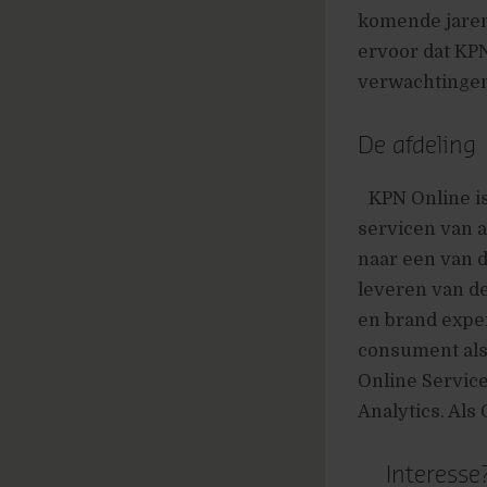
komende jaren 
ervoor dat KPN
verwachtinge
De afdeling
KPN Online is
servicen van a
naar een van d
leveren van de
en brand exper
consument als z
Online Service
Analytics. Als
Interess