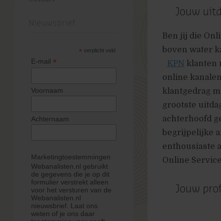
Jouw uit
Nieuwsbrief
Ben jij die Onl
boven water k
*
verplicht veld
*
E-mail
KPN
klanten 
online kanalen 
klantgedrag me
Voornaam
grootste uitdag
achterhoofd gee
Achternaam
begrijpelijke 
enthousiaste a
Marketingtoestemmingen
Online Servic
Webanalisten.nl gebruikt
de gegevens die je op dit
formulier verstrekt alleen
Jouw prof
voor het versturen van de
Webanalisten.nl
nieuwsbrief. Laat ons
weten of je ons daar