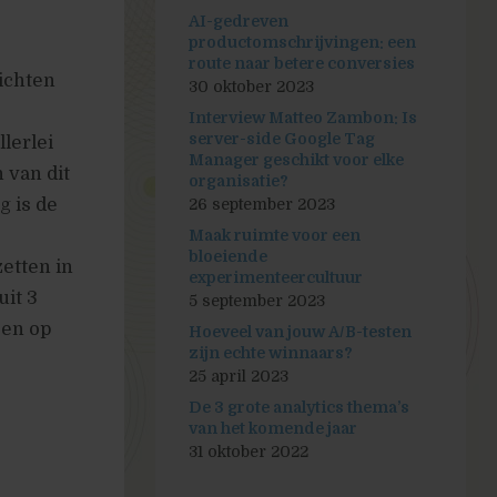
AI-gedreven
productomschrijvingen: een
route naar betere conversies
zichten
30 oktober 2023
Interview Matteo Zambon: Is
server-side Google Tag
lerlei
Manager geschikt voor elke
 van dit
organisatie?
g is de
26 september 2023
Maak ruimte voor een
bloeiende
zetten in
experimenteercultuur
uit 3
5 september 2023
sen op
Hoeveel van jouw A/B-testen
zijn echte winnaars?
25 april 2023
De 3 grote analytics thema’s
van het komende jaar
31 oktober 2022