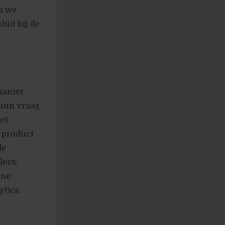
en we
uit bij de
manier
 hun vraag
et
e product
de
lers:
ine
ytics.