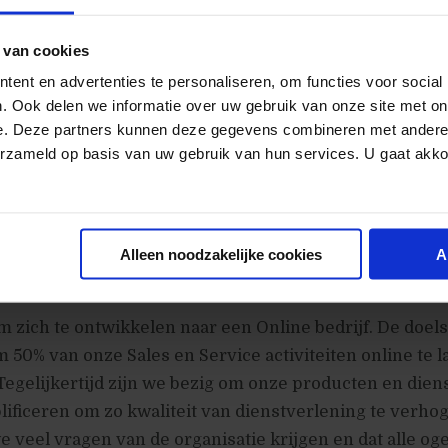
actief en denkt buiten de gebaande paden.
 van cookies
 wij?
ent en advertenties te personaliseren, om functies voor social
. Ook delen we informatie over uw gebruik van onze site met on
en jong, dynamisch en ambitieus team;
e. Deze partners kunnen deze gegevens combineren met andere i
an het Nieuwe Werken (werken waar en wanneer je wil
erzameld op basis van uw gebruik van hun services. U gaat akk
arheid binnen de organisatie;
 professionele en persoonlijke ontwikkelingsmogelijk
Alleen noodzakelijke cookies
A
ur
m zich te ontwikkelen naar een Online bedrijf. De doels
m 50% van onze Sales en Service activiteiten online te l
Tegelijkertijd zijn we bezig om onze producten en dien
lificeren om zo kwaliteit van dienstverlening te verhog
e veel vragen van de organisatie krijgen en dat alle oge