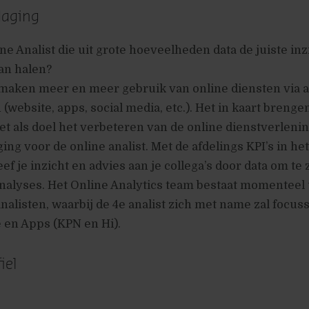
daging
ine Analist die uit grote hoeveelheden data de juiste in
an halen?
maken meer en meer gebruik van online diensten via al
(website, apps, social media, etc.). Het in kaart brengen
t als doel het verbeteren van de online dienstverlenin
ing voor de online analist. Met de afdelings KPI’s in het
f je inzicht en advies aan je collega’s door data om te 
analyses. Het Online Analytics team bestaat momenteel 
nalisten, waarbij de 4e analist zich met name zal focus
e en Apps (KPN en Hi).
iel