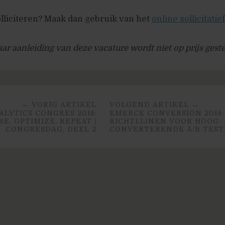
solliciteren? Maak dan gebruik van het
online sollicitati
r aanleiding van deze vacature wordt niet op prijs ges
← VORIG ARTIKEL
VOLGEND ARTIKEL →
LYTICS CONGRES 2014:
EMERCE CONVERSION 2014:
E, OPTIMIZE, REPEAT |
RICHTLIJNEN VOOR HOOG-
CONGRESDAG, DEEL 2
CONVERTERENDE A/B-TES