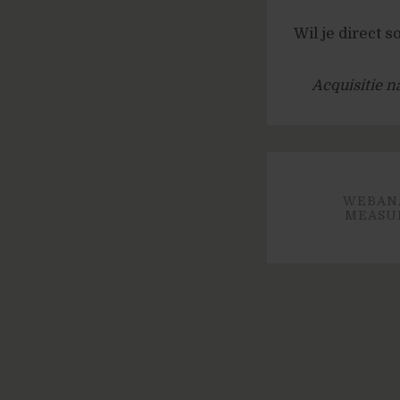
Wil je direct 
Acquisitie naa
WEBANA
MEASUR