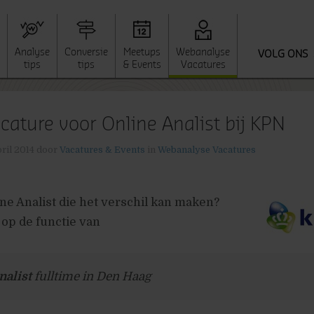
Analyse
Conversie
Meetups
Webanalyse
VOLG ONS
tips
tips
& Events
Vacatures
cature voor Online Analist bij KPN
pril 2014
door
Vacatures & Events
in
Webanalyse Vacatures
line Analist die het verschil kan maken?
 op de functie van
nalist
fulltime in Den Haag