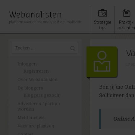
Webanalisten
platform voor online analyse & optimalisatie
Strategie
Praktijk
tips
inzichten
Va
Inloggen
17 a
Registreren
Over Webanalisten
Ben jij die On
De bloggers
Solliciteer dan
Bloggers gezocht
Adverteren / partner
worden
Meld nieuws
Online A
Vacature plaatsen
Contact