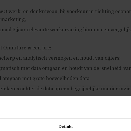
WO werk- en denkniveau, bij voorkeur in richting econo
 marketing;
maal 3 jaar relevante werkervaring binnen een vergelij
t Omniture is een pré;
scherp en analytisch vermogen en houdt van cijfers;
gmatisch met data omgaan en houdt van de ‘snelheid’ va
d omgaan met grote hoeveelheden data;
etekenis achter de data op een begrijpelijke manier inzich
 ‘actionable insights’ en bent resultaatgericht;
nicatieve vaardigheden en in staat om op meerdere niv
ren;
Details