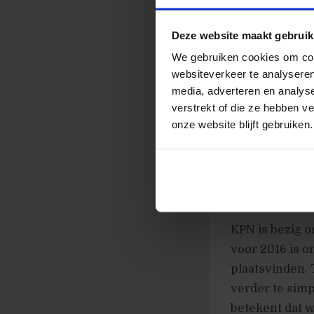
Je bent pro
Deze website maakt gebruik
Wat bieden
We gebruiken cookies om cont
websiteverkeer te analyseren
Werken in e
media, adverteren en analys
Deelnemen a
verstrekt of die ze hebben v
onze website blijft gebruiken.
Veel zichtba
Uitstekende
Onze Cultu
KPN is bezig o
voor 2016 is o
plaatsvinden. 
verder te simp
betekent dat w