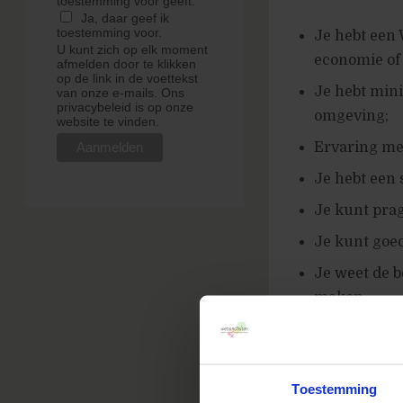
toestemming voor geeft.
Ja, daar geef ik
toestemming voor.
Je hebt een 
U kunt zich op elk moment
economie of
afmelden door te klikken
op de link in de voettekst
Je hebt mini
van onze e-mails. Ons
privacybeleid is op onze
omgeving;
website te vinden.
Ervaring me
Je hebt een 
Je kunt pra
Je kunt goe
Je weet de b
maken
Je focust op
Goede commu
communice
Toestemming