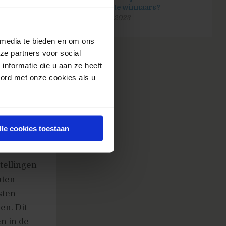
zijn echte winnaars?
25 april 2023
 media te bieden en om ons
ze partners voor social
nformatie die u aan ze heeft
t);
oord met onze cookies als u
heden.
lle cookies toestaan
tellingen
aten
sten
en. Dit
n in de