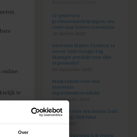
Recente berichten
metrie,
AI-gedreven
productomschrijvingen: een
route naar betere conversies
kbare
30 oktober 2023
Interview Matteo Zambon: Is
server-side Google Tag
Manager geschikt voor elke
organisatie?
26 september 2023
n online;
Maak ruimte voor een
bloeiende
telijk te
experimenteercultuur
5 september 2023
Vacature voor een Senior Data
analist bij ClickValue
eaus te
20 juli 2023
Over
Hoeveel van jouw A/B-testen