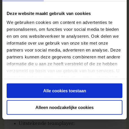
performance media inzet;
Deze website maakt gebruik van cookies
Je voert A/B tests uit samen met de e-
We gebruiken cookies om content en advertenties te
commerce specialist om je resultaten
personaliseren, om functies voor social media te bieden
positief te beïnvloeden.
en om ons websiteverkeer te analyseren. Ook delen we
informatie over uw gebruik van onze site met onze
Jouw profiel:
partners voor social media, adverteren en analyse. Deze
partners kunnen deze gegevens combineren met andere
Gedreven en ambitieuze collega die er voor
informatie die u aan ze heeft verstrekt of die ze hebben
gaat zorgen dat de targets gehaald worden;
verzameld op basis van uw gebruik van hun services. U
gaat akkoord met onze cookies als u onze website blijft
Gedegen achtergrond binnen de online
gebruiken.
media;
Alle cookies toestaan
HBO/WO, en tenminste 3 jaar
werkervaring binnen de online media;
Alleen noodzakelijke cookies
Hands-on-mentaliteit;
Uitstekende teamplayer;