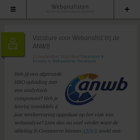
Webanalisten
platform voor online analyse & optimalisatie
Vacature voor Webanalist bij de
ANWB
10 september 2014
door
Vacatures &
Events
in
Webanalyse Vacatures
Heb jij een afgeronde
HBO opleiding met
een analytisch
component? Heb je
hierbij inmiddels 2
jaar werkervaring opgedaan op het vlak van
webanalyse? Lees dan nu snel verder want de
afdeling E-Commerce binnen
ANWB
zoekt een: