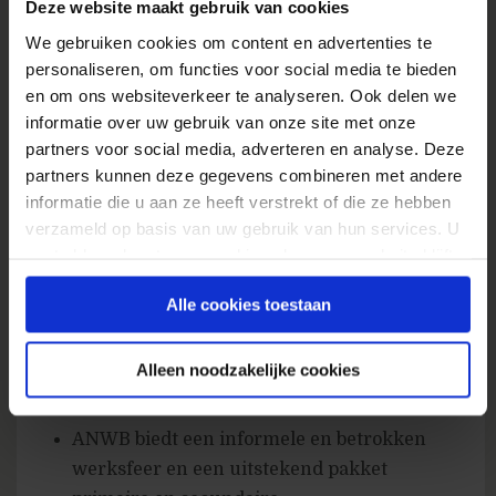
Deze website maakt gebruik van cookies
Cognos is een pré.
We gebruiken cookies om content en advertenties te
Advies en presentatie vaardigheden.
personaliseren, om functies voor social media te bieden
en om ons websiteverkeer te analyseren. Ook delen we
Passie voor het analyseren van online
informatie over uw gebruik van onze site met onze
consumenten gedrag en creativiteit bij het
partners voor social media, adverteren en analyse. Deze
vinden van kansen en oplossingen.
partners kunnen deze gegevens combineren met andere
informatie die u aan ze heeft verstrekt of die ze hebben
Wat bieden wij?
verzameld op basis van uw gebruik van hun services. U
gaat akkoord met onze cookies als u onze website blijft
gebruiken.
Werken bij de ANWB is werken voor een
Alle cookies toestaan
organisatie met een ongekende diversiteit
aan producten en diensten van A-label
Alleen noodzakelijke cookies
kwaliteit. De mogelijkheden en kansen
voor de medewerkers zijn dan ook groot.
ANWB biedt een informele en betrokken
werksfeer en een uitstekend pakket