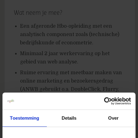
Wat neem je mee?
Een afgeronde Hbo-opleiding met een
analytisch component zoals (technische)
bedrijfskunde of econometrie.
Minimaal 2 jaar werkervaring op het
gebied van web analyse.
Ruime ervaring met meetbaar maken van
online marketing en bezoekersgedrag
(ANWB gebruikt o.a. DoubleClick, Flurry,
Universal Analytics en Google Tag
Manager).
A/B-testvaardigheden; kennis van
Toestemming
Details
Over
SiteSpect en Optimizely is een pré.
Gedegen Excel-ervaring; kennis van IBM