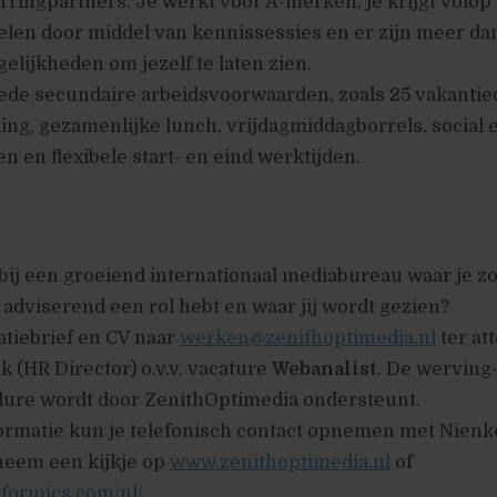
ringpartners. Je werkt voor A-merken, je krijgt volop
elen door middel van kennissessies en er zijn meer da
lijkheden om jezelf te laten zien.
de secundaire arbeidsvoorwaarden, zoals 25 vakantie
ng, gezamenlijke lunch, vrijdagmiddagborrels, social 
en en flexibele start- en eind werktijden.
 bij een groeiend internationaal mediabureau waar je z
 adviserend een rol hebt en waar jij wordt gezien?
atiebrief en CV naar
werken@zenithoptimedia.nl
ter at
k (HR Director) o.v.v. vacature
Webanalist
. De werving
dure wordt door ZenithOptimedia ondersteunt.
ormatie kun je telefonisch contact opnemen met Nienk
 neem een kijkje op
www.zenithoptimedia.nl
of
rformics.com/nl/
.