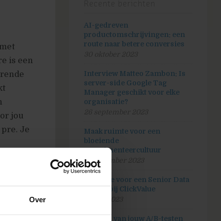
Recente berichten
AI-gedreven
productomschrijvingen: een
route naar betere conversies
(met
30 oktober 2023
e is een
orende
Interview Matteo Zambon: Is
server-side Google Tag
kt
Manager geschikt voor elke
n
organisatie?
26 september 2023
or jou
 pre. Je
Maak ruimte voor een
bloeiende
experimenteercultuur
5 september 2023
Vacature voor een Senior Data
analist bij ClickValue
s in de
Over
20 juli 2023
Hoeveel van jouw A/B-testen