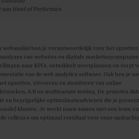
(fulltime)
t aan Head of Performics
n webanalist ben je verantwoordelijk voor het opzetten
 analyses van websites en digitale marketingcampagne
tellingen naar KPI’s, ontwikkelt meetplannen en zorgt 
ementatie van de web analytics software. Ook ben je n
het opzetten, uitvoeren en monitoren van online
rzoeken, A/B en multivariate testing. De gemeten data
te en begrijpelijke optimalisatieadviezen die je presen
tionale) klanten. Je werkt nauw samen met een team va
de collega’s om optimaal resultaat voor onze opdracht