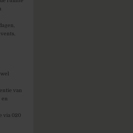
 de ruimte
n
dagen,
events,
owel
tentie van
- en
e via 020