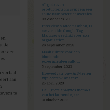
AI-gedreven
productomschrijvingen: een
route naar betere conversies
30 oktober 2023
Interview Matteo Zambon: Is
server-side Google Tag
Manager geschikt voor elke
 en
organisatie?
s. Je
26 september 2023
voor een
Maak ruimte voor een
bloeiende
auw
experimenteercultuur
5 september 2023
 vertaal
Hoeveel van jouw A/B-testen
zijn echte winnaars?
teert aan
25 april 2023
n
De 3 grote analytics thema’s
gevers te
van het komende jaar
31 oktober 2022