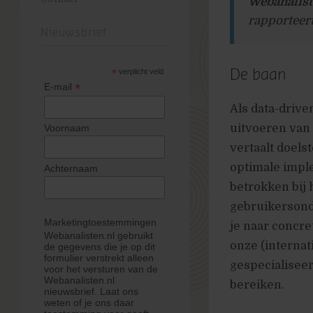
Webanalist
rapporteer
Nieuwsbrief
*
verplicht veld
De baan
*
E-mail
Als data-drive
uitvoeren van
Voornaam
vertaalt doels
optimale impl
Achternaam
betrokken bij 
gebruikersonde
Marketingtoestemmingen
je naar concre
Webanalisten.nl gebruikt
onze (interna
de gegevens die je op dit
formulier verstrekt alleen
gespecialiseer
voor het versturen van de
Webanalisten.nl
bereiken.
nieuwsbrief. Laat ons
weten of je ons daar