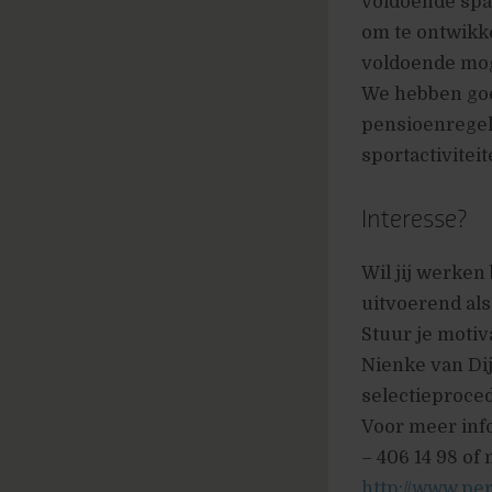
voldoende spar
om te ontwikk
voldoende moge
We hebben goe
pensioenregeli
sportactiviteit
Interesse?
Wil jij werken
uitvoerend als
Stuur je motiv
Nienke van Dij
selectieproce
Voor meer inf
– 406 14 98 of
http://www.pe