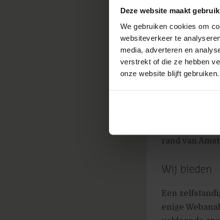
zoekmachinemar
Deze website maakt gebruik
conversieoptim
We gebruiken cookies om cont
Top 100 workpl
websiteverkeer te analyseren
uitgeroepen to
media, adverteren en analys
verstrekt of die ze hebben v
Performics bes
onze website blijft gebruiken.
van mediabur
team digitale 
merken als L’O
Ziggo en TNT. 
rand van Amst
Wij bieden
Een zelfstandi
enige Webanali