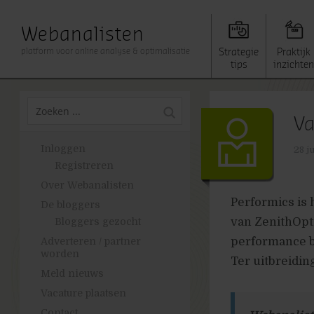
Webanalisten
platform voor online analyse & optimalisatie
Strategie
Praktijk
tips
inzichten
Va
Inloggen
28 ju
Registreren
Over Webanalisten
Performics is 
De bloggers
van ZenithOpti
Bloggers gezocht
performance bu
Adverteren / partner
worden
Ter uitbreidin
Meld nieuws
Vacature plaatsen
Contact