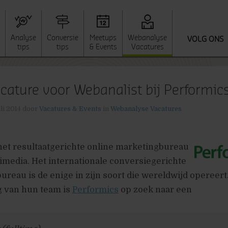
Analyse
Conversie
Meetups
Webanalyse
VOLG ONS
tips
tips
& Events
Vacatures
cature voor Webanalist bij Performic
li 2014
door
Vacatures & Events
in
Webanalyse Vacatures
het resultaatgerichte online marketingbureau
media. Het internationale conversiegerichte
reau is de enige in zijn soort die wereldwijd opereert
g van hun team is
Performics
op zoek naar een