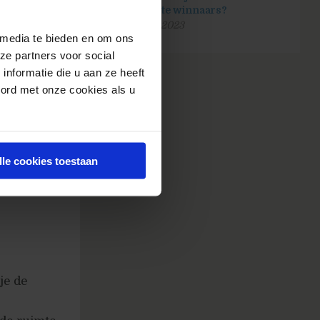
alytics en
zijn echte winnaars?
reen in de
25 april 2023
 media te bieden en om ons
keer
ze partners voor social
rds.
nformatie die u aan ze heeft
oord met onze cookies als u
nderdeel
roeiend
tionale
lle cookies toestaan
es, Puma,
n, aan de
je de