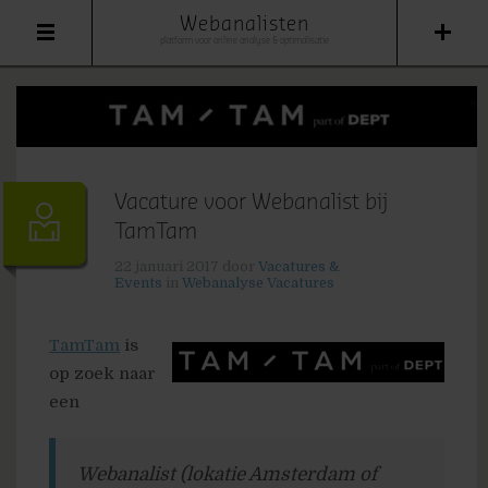
Webanalisten
platform voor online analyse & optimalisatie
Vacature voor Webanalist bij
TamTam
22 januari 2017
door
Vacatures &
Events
in
Webanalyse Vacatures
TamTam
is
op zoek naar
een
Webanalist (lokatie Amsterdam of