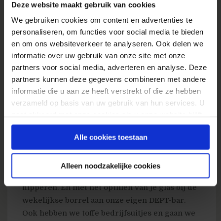
Deze website maakt gebruik van cookies
KPI’s opstellen en
We gebruiken cookies om content en advertenties te
begeleiding/implementatie van de
personaliseren, om functies voor social media te bieden
meetstrategie;
en om ons websiteverkeer te analyseren. Ook delen we
Zelfstandig en eigenwijs karakter, een
informatie over uw gebruik van onze site met onze
echte aanpakker;
partners voor social media, adverteren en analyse. Deze
partners kunnen deze gegevens combineren met andere
Zorgvuldigheid: je hebt je zaakjes op orde;
informatie die u aan ze heeft verstrekt of die ze hebben
Business of marketing opleiding
verzameld op basis van uw gebruik van hun services. U
(HBO/WO).
gaat akkoord met onze cookies als u onze website blijft
gebruiken.
Alle cookies toestaan
Van ons, voor jou.
Je traint bij ons niet alleen je hersenen, maar
Alleen noodzakelijke cookies
ook je handen. Met tafelvoetbal, pingpong of
flipperen. En met het optillen van je glas bij de
wekelijkse borrel aan onze eigen DEPT-bar.
Ook hebben we toffe bedrijfsuitjes en gaan we